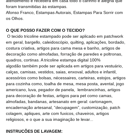
atendimento e receberá em casa todo o carinho e alegria que
foram transmitidas às estampas.
Afonso Franco, Estampas Autorais, Estampas Para Sorrir com
os Olhos.
O QUE POSSO FAZER COM O TECIDO?
O tecido tricoline estampado pode ser aplicado em patchwork
em geral, bargello, caleidoscópio, quilting, aplicações, bordado,
costura criativa, artigos para cama mesa e banho, artigos de
decoração como almofadas, forração de paredes e poltronas,
quadros, cortinas. A tricoline estampa digital 100%
algodão também pode ser aplicada em artigos para vestuário,
calças, camisas, vestidos, saias, enxoval, adultos e infantil,
acessórios como bolsas, nécessaires, carteiras, estojos, artigos
para cozinha como, toalha de mesa, mesa posta, avental, jogo
americano, luva, pegador de panela, lembrancinhas, artigos
para decoração de festas, artigos para pet como camas,
almofadas, bandanas, artesanato em geral: cartonagem,
encadernação artesanal, “decupagem”, customização, patch
colagem, apliques, arte com fuxicos, chaveiros, artigos
religiosos, e o que a sua imaginação te levar...
INSTRUÇÕES DE LAVAGEM: