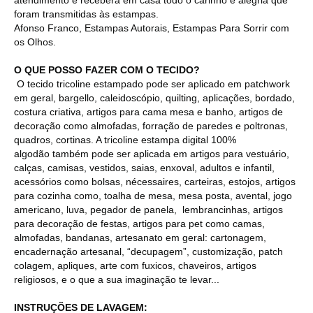
foram transmitidas às estampas.
Afonso Franco, Estampas Autorais, Estampas Para Sorrir com
os Olhos.
O QUE POSSO FAZER COM O TECIDO?
O tecido tricoline estampado pode ser aplicado em patchwork
em geral, bargello, caleidoscópio, quilting, aplicações, bordado,
costura criativa, artigos para cama mesa e banho, artigos de
decoração como almofadas, forração de paredes e poltronas,
quadros, cortinas. A tricoline estampa digital 100%
algodão também pode ser aplicada em artigos para vestuário,
calças, camisas, vestidos, saias, enxoval, adultos e infantil,
acessórios como bolsas, nécessaires, carteiras, estojos, artigos
para cozinha como, toalha de mesa, mesa posta, avental, jogo
americano, luva, pegador de panela, lembrancinhas, artigos
para decoração de festas, artigos para pet como camas,
almofadas, bandanas, artesanato em geral: cartonagem,
encadernação artesanal, “decupagem”, customização, patch
colagem, apliques, arte com fuxicos, chaveiros, artigos
religiosos, e o que a sua imaginação te levar...
INSTRUÇÕES DE LAVAGEM: