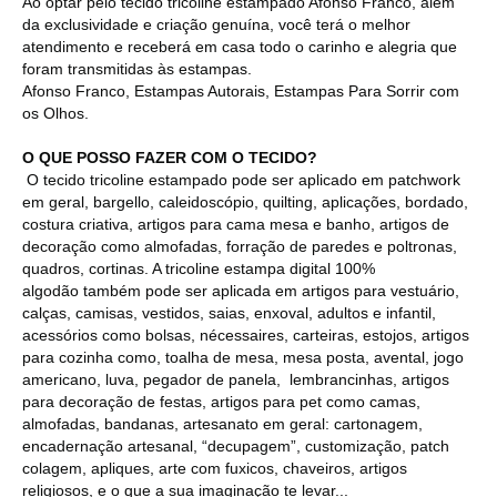
Ao optar pelo tecido tricoline estampado Afonso Franco, além
da exclusividade e criação genuína, você terá o melhor
atendimento e receberá em casa todo o carinho e alegria que
foram transmitidas às estampas.
Afonso Franco, Estampas Autorais, Estampas Para Sorrir com
os Olhos.
O QUE POSSO FAZER COM O TECIDO?
O tecido tricoline estampado pode ser aplicado em patchwork
em geral, bargello, caleidoscópio, quilting, aplicações, bordado,
costura criativa, artigos para cama mesa e banho, artigos de
decoração como almofadas, forração de paredes e poltronas,
quadros, cortinas. A tricoline estampa digital 100%
algodão também pode ser aplicada em artigos para vestuário,
calças, camisas, vestidos, saias, enxoval, adultos e infantil,
acessórios como bolsas, nécessaires, carteiras, estojos, artigos
para cozinha como, toalha de mesa, mesa posta, avental, jogo
americano, luva, pegador de panela, lembrancinhas, artigos
para decoração de festas, artigos para pet como camas,
almofadas, bandanas, artesanato em geral: cartonagem,
encadernação artesanal, “decupagem”, customização, patch
colagem, apliques, arte com fuxicos, chaveiros, artigos
religiosos, e o que a sua imaginação te levar...