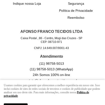
Indique nossa Loja
Segurança
Política de Privacidade
Reembolso
AFONSO FRANCO TECIDOS LTDA
Caixa Postal , 86
-
Centro, Mogi das Cruzes
-
SP
CEP: 08710-971
CNPJ: 14.649.007/0001-43
Atendimento
(11)
98758-5013
(11)
98758-5013
(WhatsApp)
24h Somos 100% on-line
contato@afonsofrancotecidos.com.br
Usamos cookies para garantir que oferecemos a melhor experiência em nosso site. Isso
inclui cookies de sites de redes sociais de terceiros e cookies de publicidade que podem
analisar seu uso deste site. Para mais informações, consulte nossa
Política de
LOJA VIRTUAL CRIADA POR
privacidade
.