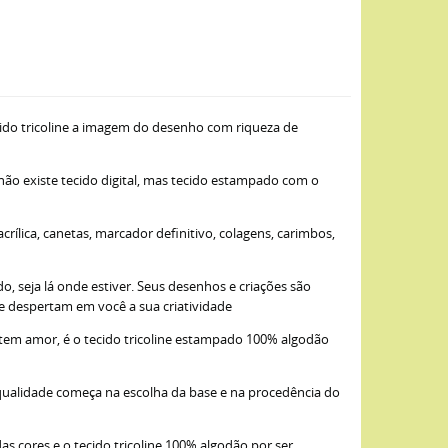
ido tricoline a imagem do desenho com riqueza de
 não existe tecido digital, mas tecido estampado com o
ílica, canetas, marcador definitivo, colagens, carimbos,
, seja lá onde estiver. Seus desenhos e criações são
ue despertam em você a sua criatividade
item amor, é o tecido tricoline estampado 100% algodão
qualidade começa na escolha da base e na procedência do
as cores e o tecido tricoline 100% algodão por ser