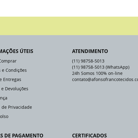
MAÇÕES ÚTEIS
ATENDIMENTO
Comprar
(11)
98758-5013
(11)
98758-5013
(WhatsApp)
 e Condições
24h Somos 100% on-line
 e Entregas
contato@afonsofrancotecidos.c
 e Devoluções
nça
a de Privacidade
olso
S DE PAGAMENTO
CERTIFICADOS