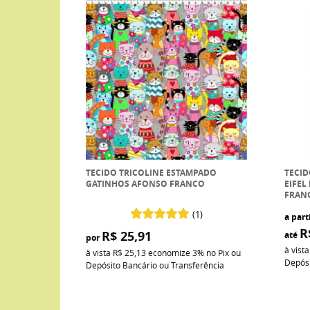
TECIDO TRICOLINE ESTAMPADO
TECID
GATINHOS AFONSO FRANCO
EIFEL
FRAN
(1)
a part
R
R$ 25,91
até
por
à vist
à vista
R$ 25,13
economize
3%
no Pix ou
Depósi
Depósito Bancário ou Transferência