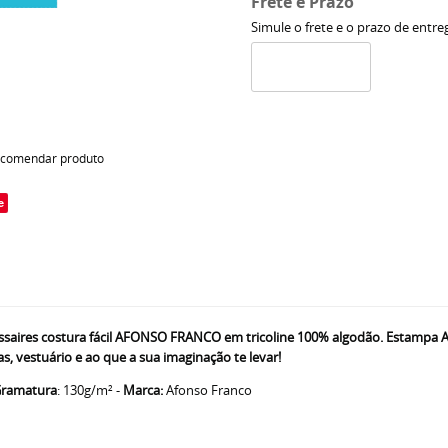
Frete e Prazo
Simule o frete e o prazo de entre
comendar produto
e
ires costura fácil AFONSO FRANCO em tricoline 100% algodão. Estampa AU
, vestuário e ao que a sua imaginação te levar!
ramatura
: 130g/m² -
Marca:
Afonso Franco