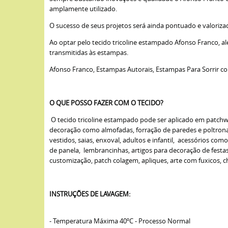
amplamente utilizado.
O sucesso de seus projetos será ainda pontuado e valoriza
Ao optar pelo tecido tricoline estampado Afonso Franco, a
transmitidas às estampas.
Afonso Franco, Estampas Autorais, Estampas Para Sorrir c
O QUE POSSO FAZER COM O TECIDO?
O tecido tricoline estampado pode ser aplicado em patchwork
decoração como almofadas, forração de paredes e poltronas,
vestidos, saias, enxoval, adultos e infantil, acessórios com
de panela, lembrancinhas, artigos para decoração de fest
customização, patch colagem, apliques, arte com fuxicos, cha
INSTRUÇÕES DE LAVAGEM:
- Temperatura Máxima 40ºC - Processo Normal