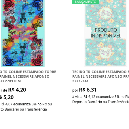
LANÇAMENTO
O TRICOLINE ESTAMPADO TORRE
TECIDO TRICOLINE ESTAMPADO 
 PAINEL NECESSAIRE AFONSO
PAINEL NECESSAIRE AFONSO F
CO 27X17CM
27X17CM
R$ 4,20
R$ 6,31
ir de
por
$ 5,20
à vista
R$ 6,12
economize
3%
no Pi
Depósito Bancário ou Transferênci
a
R$ 4,07
economize
3%
no Pix ou
to Bancário ou Transferência