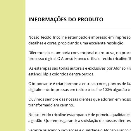
INFORMAÇÕES DO PRODUTO
Nosso Tecido Tricoline estampado é impresso em impresso
detalhes e cores, propiciando uma excelente resolução.
Diferente da estamparia convencional ou rotativa, no proce
processo digital. O Afonso Franco utiliza o tecido tricoli
As estampas são todas autorais e exclusivas por Afonso Fra
estêncil, lápis coloridos dentre outros.
O importante é criar harmonia entre as cores, pontos de lu
digitalmente impressas em tecido tricoline 100% algodão t
Ouvimos sempre das nossas clientes que adoram em nossos 
transformado em carinho.
Nosso tecido tricoline estampado é de primeira qualidade
algodão. Queremos garantir a satisfação de nossos cliente
Sempre buscando inovações e qualidade o Afonso Franco opto