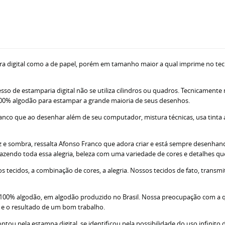
ra digital como a de papel, porém em tamanho maior a qual imprime no tec
sso de estamparia digital não se utiliza cilindros ou quadros. Tecnicamente
ne 100% algodão para estampar a grande maioria de seus desenhos.
nco que ao desenhar além de seu computador, mistura técnicas, usa tinta acr
z e sombra, ressalta Afonso Franco que adora criar e está sempre desenhando
razendo toda essa alegria, beleza com uma variedade de cores e detalhes q
tecidos, a combinação de cores, a alegria. Nossos tecidos de fato, transm
; 100% algodão, em algodão produzido no Brasil. Nossa preocupação com a 
s e o resultado de um bom trabalho.
u pela estampa digital, se identificou pela possibilidade do uso infinito d