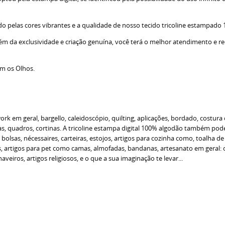
do pelas cores vibrantes e a qualidade de nosso tecido tricoline estampado
lém da exclusividade e criação genuína, você terá o melhor atendimento e r
om os Olhos.
 em geral, bargello, caleidoscópio, quilting, aplicações, bordado, costura 
 quadros, cortinas. A tricoline estampa digital 100% algodão também pode s
o bolsas, nécessaires, carteiras, estojos, artigos para cozinha como, toalha 
as, artigos para pet como camas, almofadas, bandanas, artesanato em geral
veiros, artigos religiosos, e o que a sua imaginação te levar...