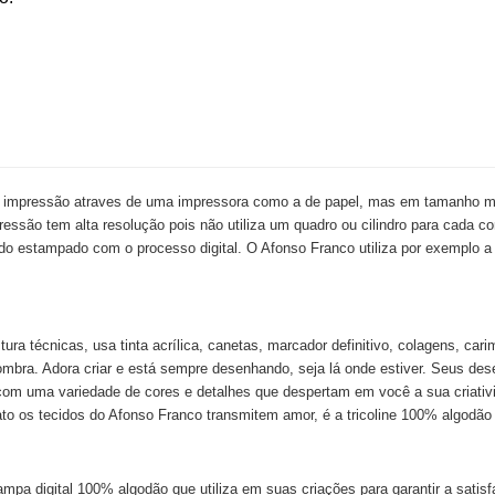
e impressão atraves de uma impressora como a de papel, mas em tamanho ma
essão tem alta resolução pois não utiliza um quadro ou cilindro para cada c
cido estampado com o processo digital. O Afonso Franco utiliza por exemplo a
 técnicas, usa tinta acrílica, canetas, marcador definitivo, colagens, carimb
sombra. Adora criar e está sempre desenhando, seja lá onde estiver. Seus de
za com uma variedade de cores e detalhes que despertam em você a sua criat
fato os tecidos do Afonso Franco transmitem amor, é a tricoline 100% algodão
mpa digital 100% algodão que utiliza em suas criações para garantir a satisf