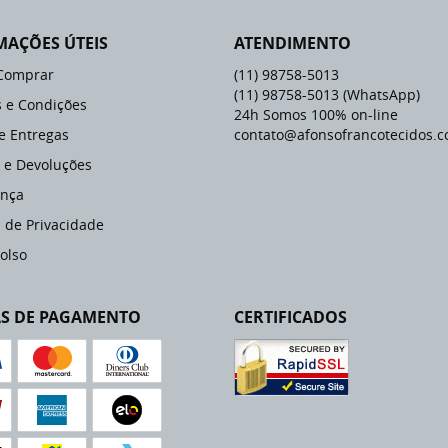
MAÇÕES ÚTEIS
ATENDIMENTO
Comprar
(11)
98758-5013
(11)
98758-5013
(WhatsApp)
 e Condições
24h Somos 100% on-line
 e Entregas
contato@afonsofrancotecidos.c
 e Devoluções
nça
a de Privacidade
olso
S DE PAGAMENTO
CERTIFICADOS