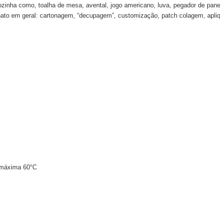
cozinha como, toalha de mesa, avental, jogo americano, luva, pegador de pan
to em geral: cartonagem, “decupagem”, customização, patch colagem, apliques
 máxima 60°C