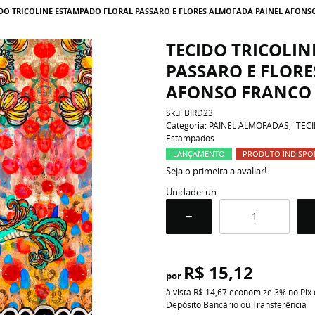
IDO TRICOLINE ESTAMPADO FLORAL PASSARO E FLORES ALMOFADA PAINEL AFONS
TECIDO TRICOLI
PASSARO E FLOR
AFONSO FRANCO
Sku:
BIRD23
Categoria:
PAINEL ALMOFADAS
TECI
Estampados
LANÇAMENTO
PRODUTO INDISPO
Seja o primeira a avaliar!
Unidade: un
R$ 15,12
por
à vista
R$ 14,67
economize
3%
no Pix
Depósito Bancário ou Transferência