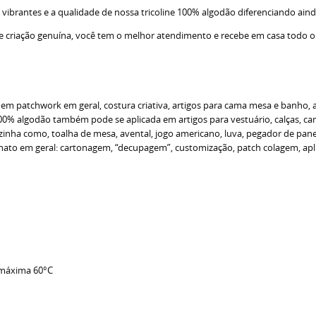
 vibrantes e a qualidade de nossa tricoline 100% algodão diferenciando aind
 e criação genuína, você tem o melhor atendimento e recebe em casa todo o 
a em patchwork em geral, costura criativa, artigos para cama mesa e banho,
100% algodão também pode se aplicada em artigos para vestuário, calças, camis
cozinha como, toalha de mesa, avental, jogo americano, luva, pegador de pan
to em geral: cartonagem, “decupagem”, customização, patch colagem, aplique
 máxima 60°C