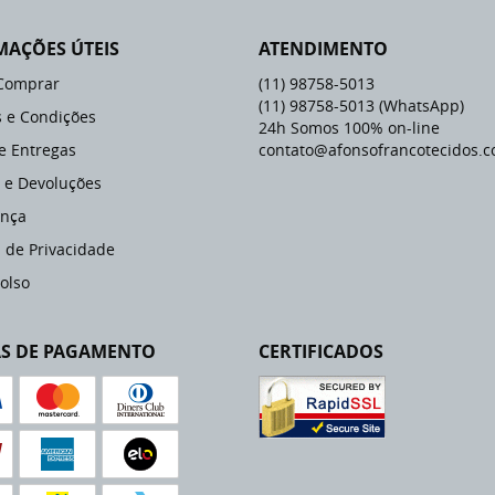
MAÇÕES ÚTEIS
ATENDIMENTO
Comprar
(11)
98758-5013
(11)
98758-5013
(WhatsApp)
 e Condições
24h Somos 100% on-line
 e Entregas
contato@afonsofrancotecidos.c
 e Devoluções
nça
a de Privacidade
olso
S DE PAGAMENTO
CERTIFICADOS