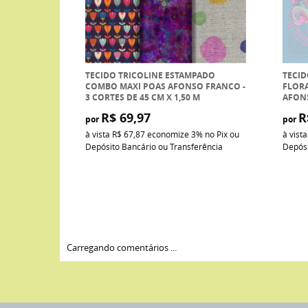
TECIDO TRICOLINE ESTAMPADO
TECID
COMBO MAXI POAS AFONSO FRANCO -
FLORA
3 CORTES DE 45 CM X 1,50 M
AFON
R$ 69,97
R
por
por
à vista
R$ 67,87
economize
3%
no Pix ou
à vist
Depósito Bancário ou Transferência
Depósi
Carregando comentários ...