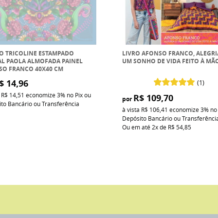
O TRICOLINE ESTAMPADO
LIVRO AFONSO FRANCO, ALEGRI
L PAOLA ALMOFADA PAINEL
UM SONHO DE VIDA FEITO À MÃ
SO FRANCO 40X40 CM
$ 14,96
(1)
a
R$ 14,51
economize
3%
no Pix ou
R$ 109,70
por
to Bancário ou Transferência
à vista
R$ 106,41
economize
3%
no
Depósito Bancário ou Transferênci
Ou em até
2x
de
R$ 54,85