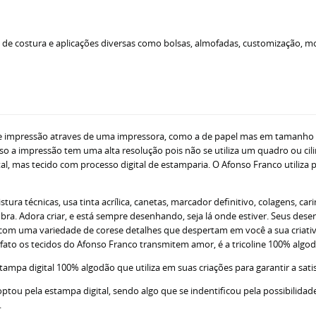
os de costura e aplicações diversas como bolsas, almofadas, customização, 
de impressão atraves de uma impressora, como a de papel mas em tamanho 
so a impressão tem uma alta resolução pois não se utiliza um quadro ou ci
ital, mas tecido com processo digital de estamparia. O Afonso Franco utiliza
 técnicas, usa tinta acrílica, canetas, marcador definitivo, colagens, carim
ra. Adora criar, e está sempre desenhando, seja lá onde estiver. Seus dese
za com uma variedade de corese detalhes que despertam em você a sua criat
De fato os tecidos do Afonso Franco transmitem amor, é a tricoline 100% alg
ampa digital 100% algodão que utiliza em suas criações para garantir a sati
ou pela estampa digital, sendo algo que se indentificou pela possibilidade
.