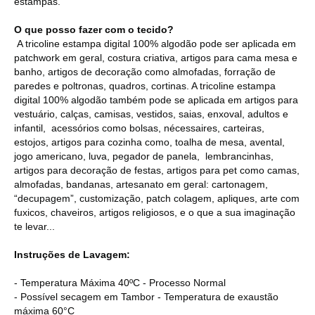
estampas.
O que posso fazer com o tecido?
A tricoline estampa digital 100% algodão pode ser aplicada em
patchwork em geral, costura criativa, artigos para cama mesa e
banho, artigos de decoração como almofadas, forração de
paredes e poltronas, quadros, cortinas. A tricoline estampa
digital 100% algodão também pode se aplicada em artigos para
vestuário, calças, camisas, vestidos, saias, enxoval, adultos e
infantil, acessórios como bolsas, nécessaires, carteiras,
estojos, artigos para cozinha como, toalha de mesa, avental,
jogo americano, luva, pegador de panela, lembrancinhas,
artigos para decoração de festas, artigos para pet como camas,
almofadas, bandanas, artesanato em geral: cartonagem,
“decupagem”, customização, patch colagem, apliques, arte com
fuxicos, chaveiros, artigos religiosos, e o que a sua imaginação
te levar...
Instruções de Lavagem:
- Temperatura Máxima 40ºC - Processo Normal
- Possível secagem em Tambor - Temperatura de exaustão
máxima 60°C