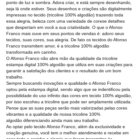
ponto de luz e sombra. Adora criar, e está sempre desenhando,
seja lá onde estiver. Seus desenhos e criações são digitalmente
impressas no tecido (tricoline 100% algodão) trazendo toda
essa alegria, beleza com uma variedade de corese detalhes
que despertam em você a sua criatividade. O que o Afonso
Franco mais ouve em seus pontos de vendas é: adoro seus
tecidos, suas cores, sua alegria. De fato os tecidos do Afonso
Franco transmitem amor, é a tricoline 100% algodão
transformada em carinho.
O Afonso Franco não abre mão da qualidade da tricoline
estampa digital 100% algodão que utiliza em suas criações para
garantir a satisfação dos clientes e o resultado de um bom
trabalho.
Sempre buscando inovações e qualidade o Afonso Franco
optou pela estampa digital, sendo algo que se indentificou pela
possibilidade do uso infinito das cores em tecido 100% algodão,
por isso escoheu a tricoline que pode ser amplamente utilizada.
Pense que as suas peças serão mais valorizadas pelas cores
vibrantes e a qualidade de nossa tricoline 100%
algodão diferenciando ainda mais seu trabalho.
Ao optar pelo tecido Afonso Franco, além da exclusividade e
criação genuína, você tem o melhor atendimento e recebe em
casa todo o carinho e alegria que foram transmitas às