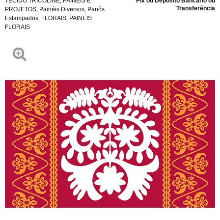
TECIDO TRICOLINE
,
PAINÉIS E
Pix ou Depósito Bancário ou
Transferência
PROJETOS
,
Painéis Diversos
,
Panôs
Estampados
,
FLORAIS
,
PAINEIS
FLORAIS