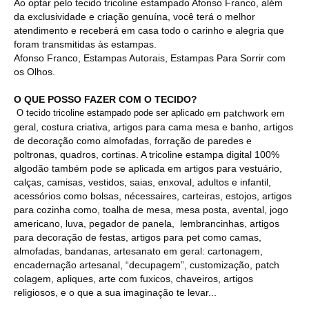
Ao optar pelo tecido tricoline estampado Afonso Franco, além
da exclusividade e criação genuína, você terá o melhor
atendimento e receberá em casa todo o carinho e alegria que
foram transmitidas às estampas.
Afonso Franco, Estampas Autorais, Estampas Para Sorrir com
os Olhos.
O QUE POSSO FAZER COM O TECIDO?
O tecido tricoline estampado pode ser aplicado
em patchwork em
geral, costura criativa, artigos para cama mesa e banho, artigos
de decoração como almofadas, forração de paredes e
poltronas, quadros, cortinas. A tricoline estampa digital 100%
algodão também pode se aplicada em artigos para vestuário,
calças, camisas, vestidos, saias, enxoval, adultos e infantil,
acessórios como bolsas, nécessaires, carteiras, estojos, artigos
para cozinha como, toalha de mesa, mesa posta, avental, jogo
americano, luva, pegador de panela, lembrancinhas, artigos
para decoração de festas, artigos para pet como camas,
almofadas, bandanas, artesanato em geral: cartonagem,
encadernação artesanal, “decupagem”, customização, patch
colagem, apliques, arte com fuxicos, chaveiros, artigos
religiosos, e o que a sua imaginação te levar...