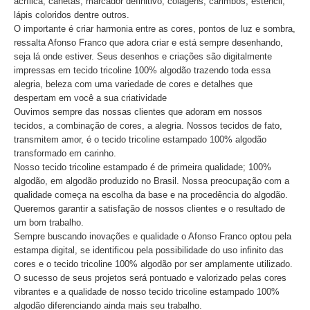
acrílica, canetas, marcador definitivo, colagens, carimbos, estêncil,
lápis coloridos dentre outros.
O importante é criar harmonia entre as cores, pontos de luz e sombra,
ressalta Afonso Franco que adora criar e está sempre desenhando,
seja lá onde estiver. Seus desenhos e criações são digitalmente
impressas em tecido tricoline 100% algodão trazendo toda essa
alegria, beleza com uma variedade de cores e detalhes que
despertam em você a sua criatividade
Ouvimos sempre das nossas clientes que adoram em nossos
tecidos, a combinação de cores, a alegria. Nossos tecidos de fato,
transmitem amor, é o tecido tricoline estampado 100% algodão
transformado em carinho.
Nosso tecido tricoline estampado é de primeira qualidade; 100%
algodão, em algodão produzido no Brasil. Nossa preocupação com a
qualidade começa na escolha da base e na procedência do algodão.
Queremos garantir a satisfação de nossos clientes e o resultado de
um bom trabalho.
Sempre buscando inovações e qualidade o Afonso Franco optou pela
estampa digital, se identificou pela possibilidade do uso infinito das
cores e o tecido tricoline 100% algodão por ser amplamente utilizado.
O sucesso de seus projetos será pontuado e valorizado pelas cores
vibrantes e a qualidade de nosso tecido tricoline estampado 100%
algodão diferenciando ainda mais seu trabalho.