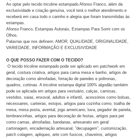
Ao optar pelo tecido tricoline estampado Afonso Franco, além da
exclusividade e criação genuína, você terá o melhor atendimento e
receberá em casa todo o carinho e alegria que foram transmitidas às
estampas.
Afonso Franco, Estampas Autorais, Estampas Para Sorrir com os
Olhos.
Palavras que nos definem: AMOR, QUALIDADE, ORIGINALIDADE,
VARIEDADE, INFORMAÇÃO E EXCLUSIVIDADE
O QUE POSSO FAZER COM O TECIDO?
O tecido tricoline estampado pode ser aplicado
em patchwork em
geral, costura criativa, artigos para cama mesa e banho, artigos de
decoração como almofadas, forração de paredes e poltronas,
quadros, cortinas. A tricoline estampa digital 100% algodão também
pode se aplicada em artigos para vestuário, calças, camisas,
vestidos, saias, enxoval, adultos e infantil, acessórios como bolsas,
nécessaires, carteiras, estojos, artigos para cozinha como, toalha de
mesa, mesa posta, avental, jogo americano, luva, pegador de panela,
lembrancinhas, artigos para decoração de festas, artigos para pet
como camas, almofadas, bandanas, artesanato em geral:
cartonagem, encadernação artesanal, “decupagem”, customização,
patch colagem, apliques, arte com fuxicos, chaveiros, artigos