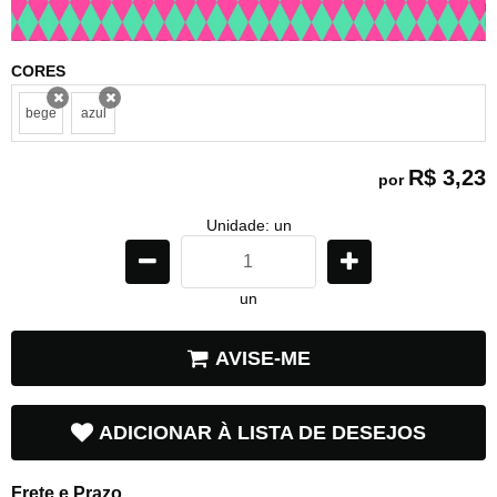
CORES
bege
azul
x
x
R$ 3,23
por
Unidade: un
un
AVISE-ME
ADICIONAR À LISTA DE DESEJOS
Frete e Prazo