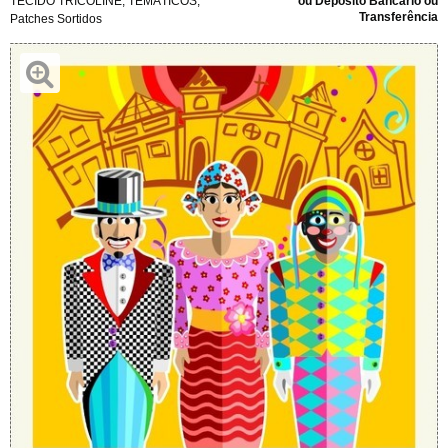
TECIDO TRICOLINE
,
TEMÁTICOS
,
ou Depósito Bancário ou
Transferência
Patches Sortidos