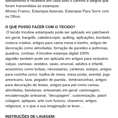
atendimento e receberá em casa todo o carinho e alegria que
foram transmitidas às estampas.
Afonso Franco, Estampas Autorais, Estampas Para Sorrir com
os Olhos.
O QUE POSSO FAZER COM O TECIDO?
O tecido tricoline estampado pode ser aplicado em patchwork
em geral, bargello, caleidoscópio, quilting, aplicações, bordado,
costura criativa, artigos para cama mesa e banho, artigos de
decoração como almofadas, forração de paredes e poltronas,
quadros, cortinas. A tricoline estampa digital 100%
algodão também pode ser aplicada em artigos para vestuário,
calças, camisas, vestidos, saias, enxoval, adultos e infantil,
acessórios como bolsas, nécessaires, carteiras, estojos, artigos
para cozinha como, toalha de mesa, mesa posta, avental, jogo
americano, luva, pegador de panela, lembrancinhas, artigos
para decoração de festas, artigos para pet como camas,
almofadas, bandanas, artesanato em geral: cartonagem,
encadernação artesanal, “decupagem”, customização, patch
colagem, apliques, arte com fuxicos, chaveiros, artigos
religiosos, e o que a sua imaginação te levar...
INSTRUÇÕES DE LAVAGEM: