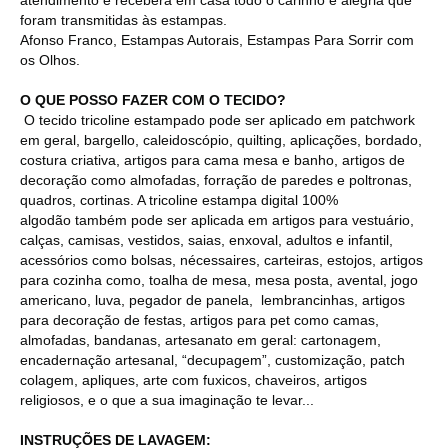
foram transmitidas às estampas.
Afonso Franco, Estampas Autorais, Estampas Para Sorrir com
os Olhos.
O QUE POSSO FAZER COM O TECIDO?
O tecido tricoline estampado pode ser aplicado em patchwork
em geral, bargello, caleidoscópio, quilting, aplicações, bordado,
costura criativa, artigos para cama mesa e banho, artigos de
decoração como almofadas, forração de paredes e poltronas,
quadros, cortinas. A tricoline estampa digital 100%
algodão também pode ser aplicada em artigos para vestuário,
calças, camisas, vestidos, saias, enxoval, adultos e infantil,
acessórios como bolsas, nécessaires, carteiras, estojos, artigos
para cozinha como, toalha de mesa, mesa posta, avental, jogo
americano, luva, pegador de panela, lembrancinhas, artigos
para decoração de festas, artigos para pet como camas,
almofadas, bandanas, artesanato em geral: cartonagem,
encadernação artesanal, “decupagem”, customização, patch
colagem, apliques, arte com fuxicos, chaveiros, artigos
religiosos, e o que a sua imaginação te levar...
INSTRUÇÕES DE LAVAGEM: