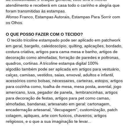
atendimento e receberá em casa todo o carinho e alegria que
foram transmitidas às estampas.
Afonso Franco, Estampas Autorais, Estampas Para Sorrir com
os Olhos.
O QUE POSSO FAZER COM O TECIDO?
O tecido tricoline estampado pode ser aplicado em patchwork
em geral, bargello, caleidoscópio, quilting, aplicações, bordado,
costura criativa, artigos para cama mesa e banho, artigos de
decoração como almofadas, forração de paredes e poltronas,
quadros, cortinas. A tricoline estampa digital 100%
algodão também pode ser aplicada em artigos para vestuário,
calças, camisas, vestidos, saias, enxoval, adultos e infantil,
acessórios como bolsas, nécessaires, carteiras, estojos, artigos
para cozinha como, toalha de mesa, mesa posta, avental, jogo
americano, luva, pegador de panela, lembrancinhas, artigos
para decoração de festas, artigos para pet como camas,
almofadas, bandanas, artesanato em geral: cartonagem,
encadernação artesanal, “decupagem”, customização, patch
colagem, apliques, arte com fuxicos, chaveiros, artigos
religiosos, e o que a sua imaginação te levar...