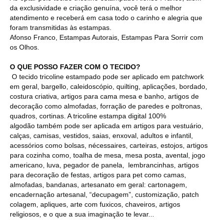
da exclusividade e criação genuína, você terá o melhor
atendimento e receberá em casa todo o carinho e alegria que
foram transmitidas às estampas.
Afonso Franco, Estampas Autorais, Estampas Para Sorrir com
os Olhos.
O QUE POSSO FAZER COM O TECIDO?
O tecido tricoline estampado pode ser aplicado em patchwork
em geral, bargello, caleidoscópio, quilting, aplicações, bordado,
costura criativa, artigos para cama mesa e banho, artigos de
decoração como almofadas, forração de paredes e poltronas,
quadros, cortinas. A tricoline estampa digital 100%
algodão também pode ser aplicada em artigos para vestuário,
calças, camisas, vestidos, saias, enxoval, adultos e infantil,
acessórios como bolsas, nécessaires, carteiras, estojos, artigos
para cozinha como, toalha de mesa, mesa posta, avental, jogo
americano, luva, pegador de panela, lembrancinhas, artigos
para decoração de festas, artigos para pet como camas,
almofadas, bandanas, artesanato em geral: cartonagem,
encadernação artesanal, “decupagem”, customização, patch
colagem, apliques, arte com fuxicos, chaveiros, artigos
religiosos, e o que a sua imaginação te levar...