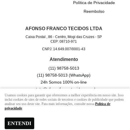
Política de Privacidade
Reembolso
AFONSO FRANCO TECIDOS LTDA
Caixa Postal , 86
-
Centro, Mogi das Cruzes
-
SP
CEP: 08710-971
CNPJ: 14.649.007/0001-43
Atendimento
(11)
98758-5013
(11)
98758-5013
(WhatsApp)
24h Somos 100% on-line
contato@afonsofrancotecidos.com.br
Usamos cookies para garantir que oferecemos a melhor experiência em nosso site. Isso
inclui cookies de sites de redes sociais de terceiros e cookies de publicidade que podem
analisar seu uso deste site. Para mais informações, consulte nossa
Política de
LOJA VIRTUAL CRIADA POR
privacidade
.
ENTENDI