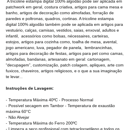
A tricoline estampa digital 100% algodão pode ser aplicada em
patchwork em geral, costura criativa, artigos para cama mesa e
banho, artigos de decoração como almofadas, forração de
paredes e poltronas, quadros, cortinas. A tricoline estampa
digital 100% algodão também pode se aplicada em artigos para
vestuário, calças, camisas, vestidos, saias, enxoval, adultos e
infantil, acessórios como bolsas, nécessaires, carteiras,
estojos, artigos para cozinha como, toalha de mesa, avental,
jogo americano, luva, pegador de panela, lembrancinhas,
artigos para decoração de festas, artigos para pet como camas,
almofadas, bandanas, artesanato em geral: cartonagem,
“decupagem”, customização, patch colagem, apliques, arte com
fuxicos, chaveiros, artigos religiosos, e o que a sua imaginação
te levar...
Instruções de Lavagem:
- Temperatura Máxima 40ºC - Processo Normal
- Possível secagem em Tambor - Temperatura de exaustão
máxima 60°C
- Não Alvejar
- Temperatura Máxima do Ferro 200ºC
- Limpeza a seco profissional com tetracloroetileno e todos os