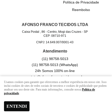
Política de Privacidade
Reembolso
AFONSO FRANCO TECIDOS LTDA
Caixa Postal , 86
-
Centro, Mogi das Cruzes
-
SP
CEP: 08710-971
CNPJ: 14.649.007/0001-43
Atendimento
(11)
98758-5013
(11)
98758-5013
(WhatsApp)
24h Somos 100% on-line
contato@afonsofrancotecidos.com.br
Usamos cookies para garantir que oferecemos a melhor experiência em nosso site. Isso
inclui cookies de sites de redes sociais de terceiros e cookies de publicidade que podem
analisar seu uso deste site. Para mais informações, consulte nossa
Política de
LOJA VIRTUAL CRIADA POR
privacidade
.
ENTENDI