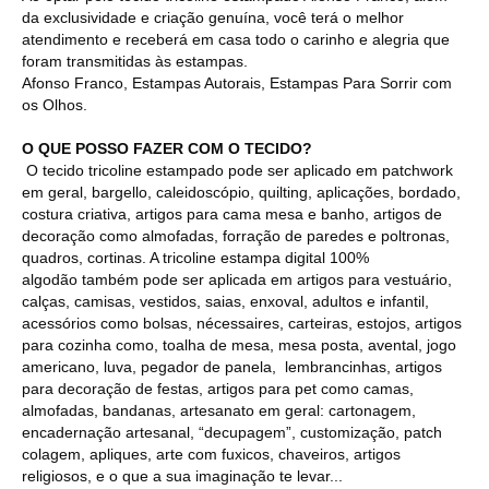
da exclusividade e criação genuína, você terá o melhor
atendimento e receberá em casa todo o carinho e alegria que
foram transmitidas às estampas.
Afonso Franco, Estampas Autorais, Estampas Para Sorrir com
os Olhos.
O QUE POSSO FAZER COM O TECIDO?
O tecido tricoline estampado pode ser aplicado em patchwork
em geral, bargello, caleidoscópio, quilting, aplicações, bordado,
costura criativa, artigos para cama mesa e banho, artigos de
decoração como almofadas, forração de paredes e poltronas,
quadros, cortinas. A tricoline estampa digital 100%
algodão também pode ser aplicada em artigos para vestuário,
calças, camisas, vestidos, saias, enxoval, adultos e infantil,
acessórios como bolsas, nécessaires, carteiras, estojos, artigos
para cozinha como, toalha de mesa, mesa posta, avental, jogo
americano, luva, pegador de panela, lembrancinhas, artigos
para decoração de festas, artigos para pet como camas,
almofadas, bandanas, artesanato em geral: cartonagem,
encadernação artesanal, “decupagem”, customização, patch
colagem, apliques, arte com fuxicos, chaveiros, artigos
religiosos, e o que a sua imaginação te levar...