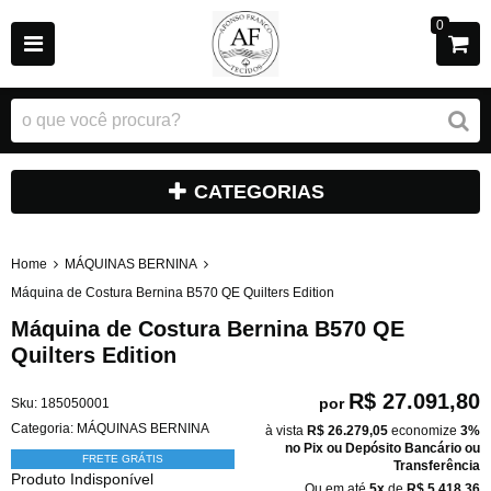
0
CATEGORIAS
Home
MÁQUINAS BERNINA
Máquina de Costura Bernina B570 QE Quilters Edition
Máquina de Costura Bernina B570 QE
Quilters Edition
R$ 27.091,80
por
Sku:
185050001
Categoria:
MÁQUINAS BERNINA
à vista
R$ 26.279,05
economize
3%
no Pix ou Depósito Bancário ou
FRETE GRÁTIS
Transferência
Produto Indisponível
Ou em até
5x
de
R$ 5.418,36