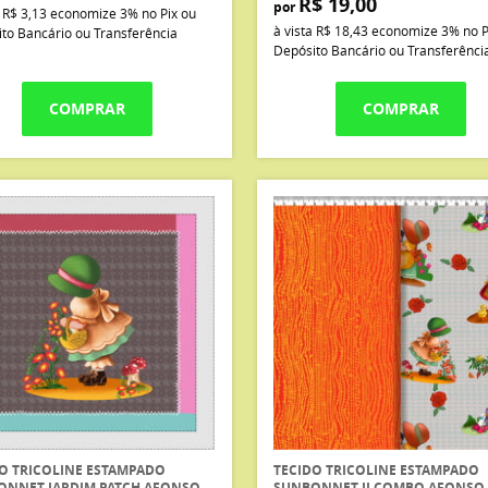
R$ 19,00
por
a
R$ 3,13
economize
3%
no Pix ou
à vista
R$ 18,43
economize
3%
no P
to Bancário ou Transferência
Depósito Bancário ou Transferênci
COMPRAR
COMPRAR
O TRICOLINE ESTAMPADO
TECIDO TRICOLINE ESTAMPADO
ONNET JARDIM PATCH AFONSO
SUNBONNET II COMBO AFONSO