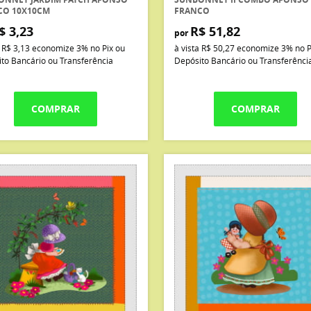
CO 10X10CM
FRANCO
$ 3,23
R$ 51,82
por
a
R$ 3,13
economize
3%
no Pix ou
à vista
R$ 50,27
economize
3%
no P
to Bancário ou Transferência
Depósito Bancário ou Transferênci
COMPRAR
COMPRAR