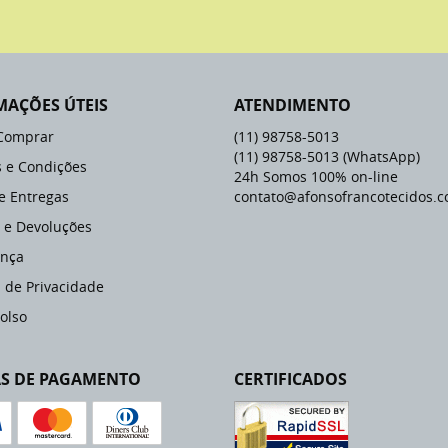
MAÇÕES ÚTEIS
ATENDIMENTO
Comprar
(11)
98758-5013
(11)
98758-5013
(WhatsApp)
 e Condições
24h Somos 100% on-line
 e Entregas
contato@afonsofrancotecidos.c
 e Devoluções
nça
a de Privacidade
olso
S DE PAGAMENTO
CERTIFICADOS