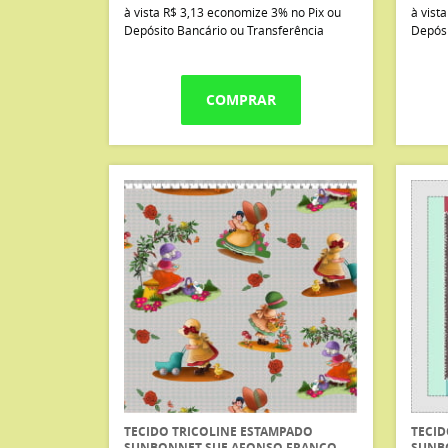
à vista
R$ 3,13
economize
3%
no Pix ou
à vist
Depósito Bancário ou Transferência
Depósi
COMPRAR
TECIDO TRICOLINE ESTAMPADO
TECID
SUNBONNET SUE AFONSO FRANCO
SUNB