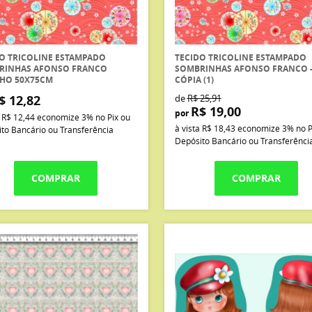
O TRICOLINE ESTAMPADO
TECIDO TRICOLINE ESTAMPADO
RINHAS AFONSO FRANCO
SOMBRINHAS AFONSO FRANCO 
LHO 50X75CM
CÓPIA (1)
$ 12,82
de
R$ 25,91
R$ 19,00
por
a
R$ 12,44
economize
3%
no Pix ou
à vista
R$ 18,43
economize
3%
no P
to Bancário ou Transferência
Depósito Bancário ou Transferênci
COMPRAR
COMPRAR