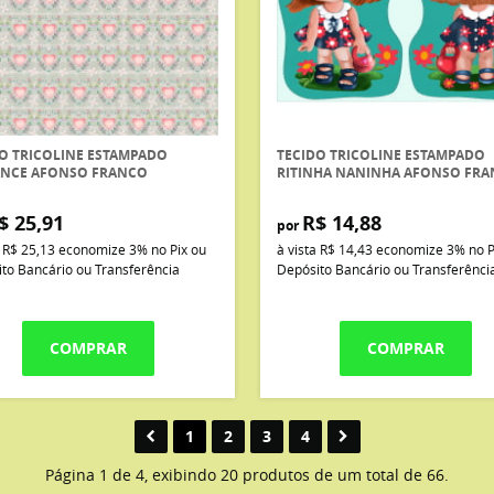
O TRICOLINE ESTAMPADO
TECIDO TRICOLINE ESTAMPADO
NCE AFONSO FRANCO
RITINHA NANINHA AFONSO FR
$ 25,91
R$ 14,88
por
a
R$ 25,13
economize
3%
no Pix ou
à vista
R$ 14,43
economize
3%
no P
to Bancário ou Transferência
Depósito Bancário ou Transferênci
COMPRAR
COMPRAR
1
2
3
4
Página 1 de 4, exibindo 20 produtos de um total de 66.