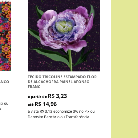
TECIDO TRICOLINE ESTAMPADO FLOR
ANCO
DE ALCACHOFRA PAINEL AFONSO
FRANC
R$ 3,23
a partir de
R$ 14,96
ix ou
até
a
à vista
R$ 3,13
economize
3%
no Pix ou
Depósito Bancário ou Transferência