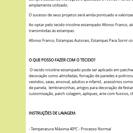
amplamente utilizado.
O sucesso de seus projetos será ainda pontuado e valoriza
Ao optar pelo tecido tricoline estampado Afonso Franco, a
transmitidas às estampas.
Afonso Franco, Estampas Autorais, Estampas Para Sorrir c
O QUE POSSO FAZER COM O TECIDO?
O tecido tricoline estampado pode ser aplicado em patchwork
decoração como almofadas, forração de paredes e poltronas,
vestidos, saias, enxoval, adultos e infantil, acessórios com
de panela, lembrancinhas, artigos para decoração de fest
customização, patch colagem, apliques, arte com fuxicos, cha
INSTRUÇÕES DE LAVAGEM:
- Temperatura Máxima 40ºC - Processo Normal