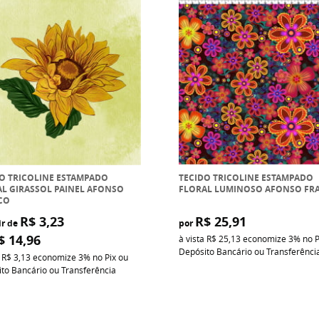
O TRICOLINE ESTAMPADO
TECIDO TRICOLINE ESTAMPADO
L GIRASSOL PAINEL AFONSO
FLORAL LUMINOSO AFONSO FR
CO
R$ 3,23
R$ 25,91
ir de
por
$ 14,96
à vista
R$ 25,13
economize
3%
no P
Depósito Bancário ou Transferênci
a
R$ 3,13
economize
3%
no Pix ou
to Bancário ou Transferência