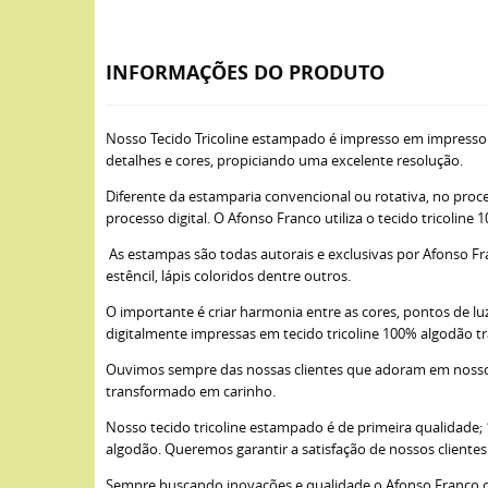
INFORMAÇÕES DO PRODUTO
Nosso Tecido Tricoline estampado é impresso em impresso
detalhes e cores, propiciando uma excelente resolução.
Diferente da estamparia convencional ou rotativa, no proce
processo digital. O Afonso Franco utiliza o tecido tricoli
As estampas são todas autorais e exclusivas por Afonso Fra
estêncil, lápis coloridos dentre outros.
O importante é criar harmonia entre as cores, pontos de lu
digitalmente impressas em tecido tricoline 100% algodão t
Ouvimos sempre das nossas clientes que adoram em nossos 
transformado em carinho.
Nosso tecido tricoline estampado é de primeira qualidade
algodão. Queremos garantir a satisfação de nossos cliente
Sempre buscando inovações e qualidade o Afonso Franco opto