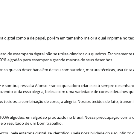
ra digital como a de papel, porém em tamanho maior a qual imprime no tec
sso de estamparia digital não se utiliza cilindros ou quadros. Tecnicamente
ne 100% algodão para estampar a grande maioria de seus desenhos.
nco que ao desenhar além de seu computador, mistura técnicas, usa tinta acr
z e sombra, ressalta Afonso Franco que adora criar e está sempre desenhando
razendo toda essa alegria, beleza com uma variedade de cores e detalhes q
tecidos, a combinação de cores, a alegria. Nossos tecidos de fato, transm
; 100% algodão, em algodão produzido no Brasil. Nossa preocupação com a 
s e o resultado de um bom trabalho.
u pela estampa digital, se identificou pela possibilidade do uso infinito d