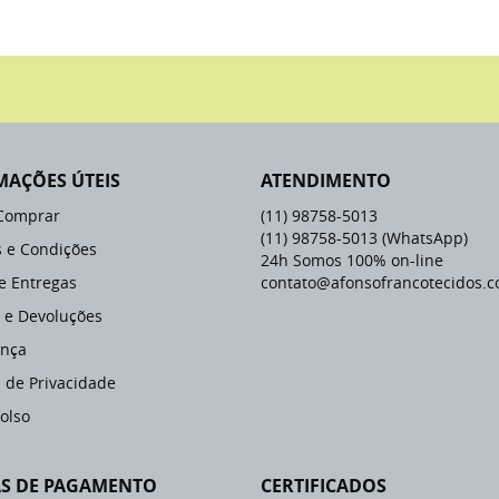
MAÇÕES ÚTEIS
ATENDIMENTO
Comprar
(11)
98758-5013
(11)
98758-5013
(WhatsApp)
 e Condições
24h Somos 100% on-line
 e Entregas
contato@afonsofrancotecidos.c
 e Devoluções
nça
a de Privacidade
olso
S DE PAGAMENTO
CERTIFICADOS