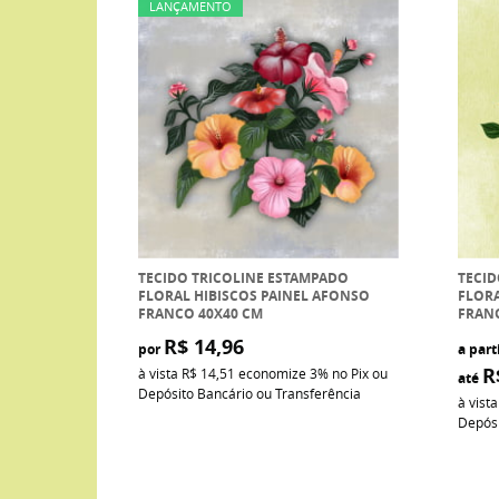
LANÇAMENTO
TECIDO TRICOLINE ESTAMPADO
TECID
FLORAL HIBISCOS PAINEL AFONSO
FLORA
FRANCO 40X40 CM
FRAN
R$ 14,96
por
a part
R
à vista
R$ 14,51
economize
3%
no Pix ou
até
Depósito Bancário ou Transferência
à vist
Depósi