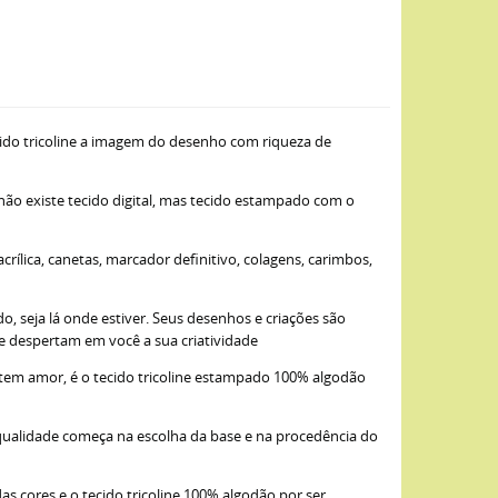
ido tricoline a imagem do desenho com riqueza de
 não existe tecido digital, mas tecido estampado com o
ílica, canetas, marcador definitivo, colagens, carimbos,
, seja lá onde estiver. Seus desenhos e criações são
ue despertam em você a sua criatividade
item amor, é o tecido tricoline estampado 100% algodão
qualidade começa na escolha da base e na procedência do
as cores e o tecido tricoline 100% algodão por ser