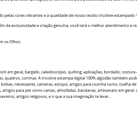
do pelas cores vibrantes e a qualidade de nosso tecido tricoline estampado
lém da exclusividade e criação genuína, você terá o melhor atendimento e r
om os Olhos.
 em geral, bargello, caleidoscópio, quilting, aplicações, bordado, costura 
 quadros, cortinas. A tricoline estampa digital 100% algodão também pode s
o bolsas, nécessaires, carteiras, estojos, artigos para cozinha como, toalha 
as, artigos para pet como camas, almofadas, bandanas, artesanato em geral
veiros, artigos religiosos, e o que a sua imaginação te levar...