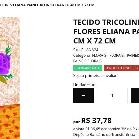
FLORES ELIANA PAINEL AFONSO FRANCO 48 CM X 72 CM
TECIDO TRICOLIN
FLORES ELIANA P
CM X 72 CM
Sku:
ELIANA24
Categoria:
FLORAIS
FLORAIS
PAINEI
PAINEIS FLORAIS
LANÇAMENTO
PRODUTO INDISPO
Seja o primeira a avaliar!
Unidade: un
R$ 37,78
por
à vista
R$ 36,65
economize
3%
no Pix
Depósito Bancário ou Transferência