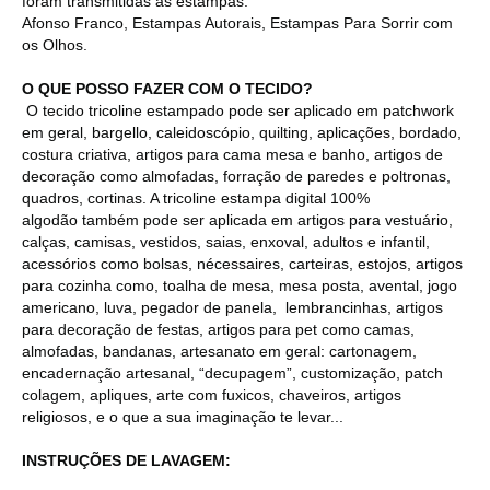
foram transmitidas às estampas.
Afonso Franco, Estampas Autorais, Estampas Para Sorrir com
os Olhos.
O QUE POSSO FAZER COM O TECIDO?
O tecido tricoline estampado pode ser aplicado em patchwork
em geral, bargello, caleidoscópio, quilting, aplicações, bordado,
costura criativa, artigos para cama mesa e banho, artigos de
decoração como almofadas, forração de paredes e poltronas,
quadros, cortinas. A tricoline estampa digital 100%
algodão também pode ser aplicada em artigos para vestuário,
calças, camisas, vestidos, saias, enxoval, adultos e infantil,
acessórios como bolsas, nécessaires, carteiras, estojos, artigos
para cozinha como, toalha de mesa, mesa posta, avental, jogo
americano, luva, pegador de panela, lembrancinhas, artigos
para decoração de festas, artigos para pet como camas,
almofadas, bandanas, artesanato em geral: cartonagem,
encadernação artesanal, “decupagem”, customização, patch
colagem, apliques, arte com fuxicos, chaveiros, artigos
religiosos, e o que a sua imaginação te levar...
INSTRUÇÕES DE LAVAGEM: