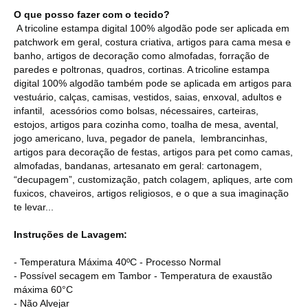
O que posso fazer com o tecido?
A tricoline estampa digital 100% algodão pode ser aplicada em
patchwork em geral, costura criativa, artigos para cama mesa e
banho, artigos de decoração como almofadas, forração de
paredes e poltronas, quadros, cortinas. A tricoline estampa
digital 100% algodão também pode se aplicada em artigos para
vestuário, calças, camisas, vestidos, saias, enxoval, adultos e
infantil, acessórios como bolsas, nécessaires, carteiras,
estojos, artigos para cozinha como, toalha de mesa, avental,
jogo americano, luva, pegador de panela, lembrancinhas,
artigos para decoração de festas, artigos para pet como camas,
almofadas, bandanas, artesanato em geral: cartonagem,
“decupagem”, customização, patch colagem, apliques, arte com
fuxicos, chaveiros, artigos religiosos, e o que a sua imaginação
te levar...
Instruções de Lavagem:
- Temperatura Máxima 40ºC - Processo Normal
- Possível secagem em Tambor - Temperatura de exaustão
máxima 60°C
- Não Alvejar