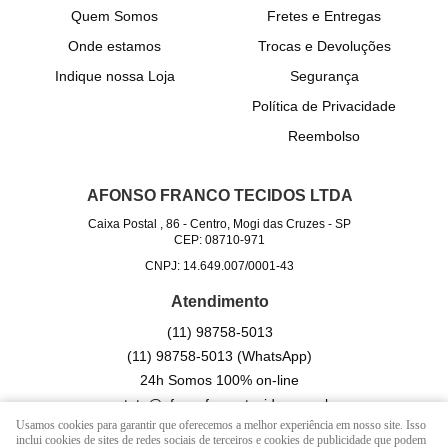
Quem Somos
Fretes e Entregas
Onde estamos
Trocas e Devoluções
Indique nossa Loja
Segurança
Política de Privacidade
Reembolso
AFONSO FRANCO TECIDOS LTDA
Caixa Postal , 86
-
Centro, Mogi das Cruzes
-
SP
CEP: 08710-971
CNPJ: 14.649.007/0001-43
Atendimento
(11)
98758-5013
(11)
98758-5013
(WhatsApp)
24h Somos 100% on-line
contato@afonsofrancotecidos.com.br
Usamos cookies para garantir que oferecemos a melhor experiência em nosso site. Isso
inclui cookies de sites de redes sociais de terceiros e cookies de publicidade que podem