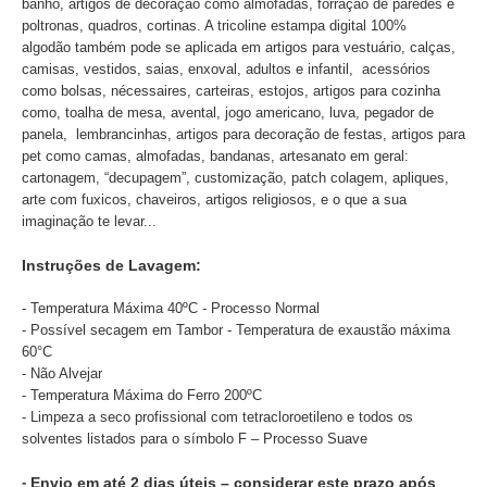
banho, artigos de decoração como almofadas, forração de paredes e
poltronas, quadros, cortinas. A tricoline estampa digital 100%
algodão também pode se aplicada em artigos para vestuário, calças,
camisas, vestidos, saias, enxoval, adultos e infantil, acessórios
como bolsas, nécessaires, carteiras, estojos, artigos para cozinha
como, toalha de mesa, avental, jogo americano, luva, pegador de
panela, lembrancinhas, artigos para decoração de festas, artigos para
pet como camas, almofadas, bandanas, artesanato em geral:
cartonagem, “decupagem”, customização, patch colagem, apliques,
arte com fuxicos, chaveiros, artigos religiosos, e o que a sua
imaginação te levar...
Instruções de Lavagem:
- Temperatura Máxima 40ºC - Processo Normal
- Possível secagem em Tambor - Temperatura de exaustão máxima
60°C
- Não Alvejar
- Temperatura Máxima do Ferro 200ºC
- Limpeza a seco profissional com tetracloroetileno e todos os
solventes listados para o símbolo F – Processo Suave
-
Envio em até 2 dias úteis – considerar este prazo após