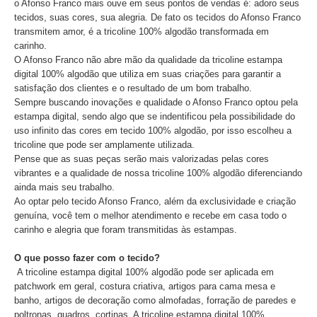
o Afonso Franco mais ouve em seus pontos de vendas é: adoro seus
tecidos, suas cores, sua alegria. De fato os tecidos do Afonso Franco
transmitem amor, é a tricoline 100% algodão transformada em
carinho.
O Afonso Franco não abre mão da qualidade da tricoline estampa
digital 100% algodão que utiliza em suas criações para garantir a
satisfação dos clientes e o resultado de um bom trabalho.
Sempre buscando inovações e qualidade o Afonso Franco optou pela
estampa digital, sendo algo que se indentificou pela possibilidade do
uso infinito das cores em tecido 100% algodão, por isso escolheu a
tricoline que pode ser amplamente utilizada.
Pense que as suas peças serão mais valorizadas pelas cores
vibrantes e a qualidade de nossa tricoline 100% algodão diferenciando
ainda mais seu trabalho.
Ao optar pelo tecido Afonso Franco, além da exclusividade e criação
genuína, você tem o melhor atendimento e recebe em casa todo o
carinho e alegria que foram transmitidas às estampas.
O que posso fazer com o tecido?
A tricoline estampa digital 100% algodão pode ser aplicada em
patchwork em geral, costura criativa, artigos para cama mesa e
banho, artigos de decoração como almofadas, forração de paredes e
poltronas, quadros, cortinas. A tricoline estampa digital 100%