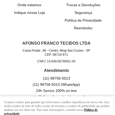
Onde estamos
Trocas e Devoluções
Indique nossa Loja
Segurança
Política de Privacidade
Reembolso
AFONSO FRANCO TECIDOS LTDA
Caixa Postal , 86
-
Centro, Mogi das Cruzes
-
SP
CEP: 08710-971
CNPJ: 14.649.007/0001-43
Atendimento
(11)
98758-5013
(11)
98758-5013
(WhatsApp)
24h Somos 100% on-line
contato@afonsofrancotecidos.com.br
Usamos cookies para garantir que oferecemos a melhor experiência em nosso site. Isso
inclui cookies de sites de redes sociais de terceiros e cookies de publicidade que podem
analisar seu uso deste site. Para mais informações, consulte nossa
Política de
LOJA VIRTUAL CRIADA POR
privacidade
.