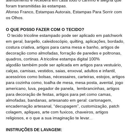
foram transmitidas às estampas.
Afonso Franco, Estampas Autorais, Estampas Para Sorrir com
os Olhos.
O QUE POSSO FAZER COM O TECIDO?
O tecido tricoline estampado pode ser aplicado em patchwork
em geral, bargello, caleidoscópio, quilting, aplicações, bordado,
costura criativa, artigos para cama mesa e banho, artigos de
decoração como almofadas, forração de paredes e poltronas,
quadros, cortinas. A tricoline estampa digital 100%
algodão também pode ser aplicada em artigos para vestuário,
calças, camisas, vestidos, saias, enxoval, adultos e infantil,
acessórios como bolsas, nécessaires, carteiras, estojos, artigos
para cozinha como, toalha de mesa, mesa posta, avental, jogo
americano, luva, pegador de panela, lembrancinhas, artigos
para decoração de festas, artigos para pet como camas,
almofadas, bandanas, artesanato em geral: cartonagem,
encadernação artesanal, “decupagem”, customização, patch
colagem, apliques, arte com fuxicos, chaveiros, artigos
religiosos, e o que a sua imaginação te levar...
INSTRUÇÕES DE LAVAGEM: