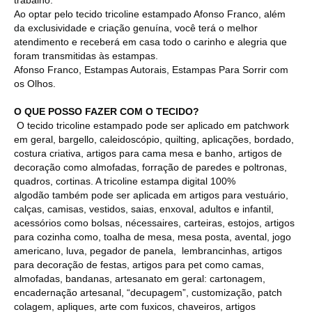
Ao optar pelo tecido tricoline estampado Afonso Franco, além
da exclusividade e criação genuína, você terá o melhor
atendimento e receberá em casa todo o carinho e alegria que
foram transmitidas às estampas.
Afonso Franco, Estampas Autorais, Estampas Para Sorrir com
os Olhos.
O QUE POSSO FAZER COM O TECIDO?
O tecido tricoline estampado pode ser aplicado em patchwork
em geral, bargello, caleidoscópio, quilting, aplicações, bordado,
costura criativa, artigos para cama mesa e banho, artigos de
decoração como almofadas, forração de paredes e poltronas,
quadros, cortinas. A tricoline estampa digital 100%
algodão também pode ser aplicada em artigos para vestuário,
calças, camisas, vestidos, saias, enxoval, adultos e infantil,
acessórios como bolsas, nécessaires, carteiras, estojos, artigos
para cozinha como, toalha de mesa, mesa posta, avental, jogo
americano, luva, pegador de panela, lembrancinhas, artigos
para decoração de festas, artigos para pet como camas,
almofadas, bandanas, artesanato em geral: cartonagem,
encadernação artesanal, “decupagem”, customização, patch
colagem, apliques, arte com fuxicos, chaveiros, artigos