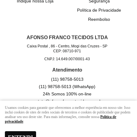
Indique nossa Loja
Segurança
Política de Privacidade
Reembolso
AFONSO FRANCO TECIDOS LTDA
Caixa Postal , 86
-
Centro, Mogi das Cruzes
-
SP
CEP: 08710-971
CNPJ: 14.649.007/0001-43
Atendimento
(11)
98758-5013
(11)
98758-5013
(WhatsApp)
24h Somos 100% on-line
contato@afonsofrancotecidos.com.br
Usamos cookies para garantir que oferecemos a melhor experiência em nosso site. Isso
inclui cookies de sites de redes sociais de terceiros e cookies de publicidade que podem
analisar seu uso deste site. Para mais informações, consulte nossa
Política de
LOJA VIRTUAL CRIADA POR
privacidade
.