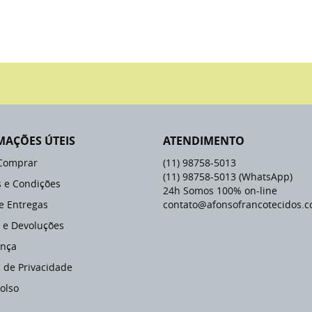
MAÇÕES ÚTEIS
ATENDIMENTO
Comprar
(11)
98758-5013
(11)
98758-5013
(WhatsApp)
 e Condições
24h Somos 100% on-line
 e Entregas
contato@afonsofrancotecidos.c
 e Devoluções
nça
a de Privacidade
olso