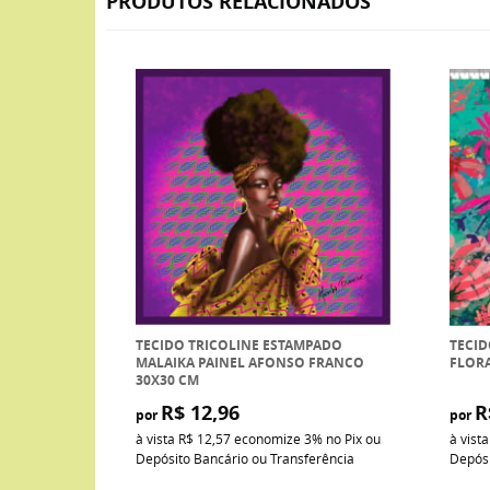
PRODUTOS RELACIONADOS
TECIDO TRICOLINE ESTAMPADO
TECID
MALAIKA PAINEL AFONSO FRANCO
FLOR
30X30 CM
R$ 12,96
R
por
por
à vista
R$ 12,57
economize
3%
no Pix ou
à vist
Depósito Bancário ou Transferência
Depósi