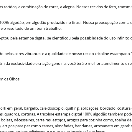
tecidos, a combinação de cores, a alegria. Nossos tecidos de fato, transm
; 100% algodão, em algodão produzido no Brasil. Nossa preocupação com a 
s e o resultado de um bom trabalho.
u pela estampa digital, se identificou pela possibilidade do uso infinito d
do pelas cores vibrantes e a qualidade de nosso tecido tricoline estampado
lém da exclusividade e criação genuína, você terá o melhor atendimento e r
om os Olhos.
 em geral, bargello, caleidoscópio, quilting, aplicações, bordado, costura 
 quadros, cortinas. A tricoline estampa digital 100% algodão também pode s
o bolsas, nécessaires, carteiras, estojos, artigos para cozinha como, toalha 
as, artigos para pet como camas, almofadas, bandanas, artesanato em geral
veiros, artigos religiosos, e o que a sua imaginação te levar...