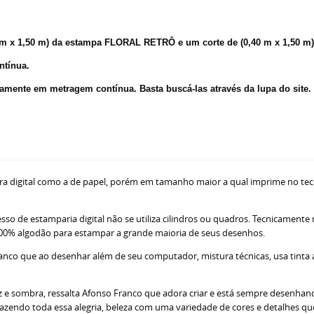
0 m x 1,50 m) da estampa FLORAL RETRÔ e um corte de
(0,40 m x 1,50 
ntínua.
amente em metragem contínua. Basta buscá-las através da lupa do site.
ra digital como a de papel, porém em tamanho maior a qual imprime no tec
sso de estamparia digital não se utiliza cilindros ou quadros. Tecnicamente
ne 100% algodão para estampar a grande maioria de seus desenhos.
nco que ao desenhar além de seu computador, mistura técnicas, usa tinta acr
z e sombra, ressalta Afonso Franco que adora criar e está sempre desenhando
razendo toda essa alegria, beleza com uma variedade de cores e detalhes q