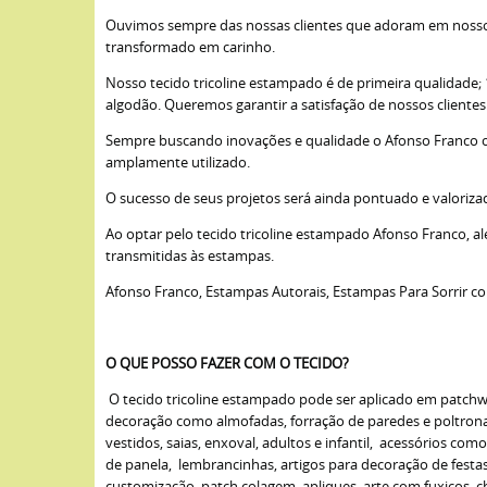
Ouvimos sempre das nossas clientes que adoram em nossos 
transformado em carinho.
Nosso tecido tricoline estampado é de primeira qualidade
algodão. Queremos garantir a satisfação de nossos cliente
Sempre buscando inovações e qualidade o Afonso Franco opto
amplamente utilizado.
O sucesso de seus projetos será ainda pontuado e valoriza
Ao optar pelo tecido tricoline estampado Afonso Franco, a
transmitidas às estampas.
Afonso Franco, Estampas Autorais, Estampas Para Sorrir c
O QUE POSSO FAZER COM O TECIDO?
O tecido tricoline estampado pode ser aplicado em patchwork
decoração como almofadas, forração de paredes e poltronas,
vestidos, saias, enxoval, adultos e infantil, acessórios com
de panela, lembrancinhas, artigos para decoração de fest
customização, patch colagem, apliques, arte com fuxicos, cha