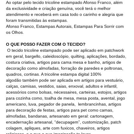
Ao optar pelo tecido tricoline estampado Afonso Franco, além
da exclusividade e criação genuína, você terá o melhor
atendimento e receberá em casa todo o carinho e alegria que
foram transmitidas às estampas.
Afonso Franco, Estampas Autorais, Estampas Para Sorrir com
os Olhos.
O QUE POSSO FAZER COM O TECIDO?
O tecido tricoline estampado pode ser aplicado em patchwork
em geral, bargello, caleidoscópio, quilting, aplicações, bordado,
costura criativa, artigos para cama mesa e banho, artigos de
decoração como almofadas, forração de paredes e poltronas,
quadros, cortinas. A tricoline estampa digital 100%
algodão também pode ser aplicada em artigos para vestuário,
calças, camisas, vestidos, saias, enxoval, adultos e infantil,
acessórios como bolsas, nécessaires, carteiras, estojos, artigos
para cozinha como, toalha de mesa, mesa posta, avental, jogo
americano, luva, pegador de panela, lembrancinhas, artigos
para decoração de festas, artigos para pet como camas,
almofadas, bandanas, artesanato em geral: cartonagem,
encadernação artesanal, “decupagem”, customização, patch
colagem, apliques, arte com fuxicos, chaveiros, artigos
religiosos, e o que a sua imaginação te levar...