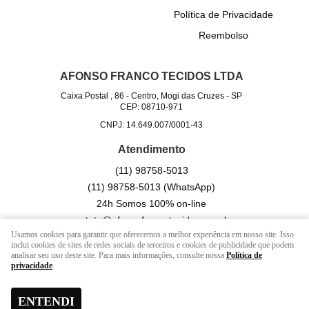
Política de Privacidade
Reembolso
AFONSO FRANCO TECIDOS LTDA
Caixa Postal , 86
-
Centro, Mogi das Cruzes
-
SP
CEP: 08710-971
CNPJ: 14.649.007/0001-43
Atendimento
(11)
98758-5013
(11)
98758-5013
(WhatsApp)
24h Somos 100% on-line
contato@afonsofrancotecidos.com.br
Usamos cookies para garantir que oferecemos a melhor experiência em nosso site. Isso
inclui cookies de sites de redes sociais de terceiros e cookies de publicidade que podem
analisar seu uso deste site. Para mais informações, consulte nossa
Política de
LOJA VIRTUAL CRIADA POR
privacidade
.
ENTENDI