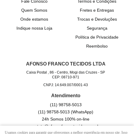
Fale Conosco
Termos e Condições
Quem Somos
Fretes e Entregas
Onde estamos
Trocas e Devoluções
Indique nossa Loja
Segurança
Política de Privacidade
Reembolso
AFONSO FRANCO TECIDOS LTDA
Caixa Postal , 86
-
Centro, Mogi das Cruzes
-
SP
CEP: 08710-971
CNPJ: 14.649.007/0001-43
Atendimento
(11)
98758-5013
(11)
98758-5013
(WhatsApp)
24h Somos 100% on-line
contato@afonsofrancotecidos.com.br
Usamos cookies para garantir que oferecemos a melhor experiência em nosso site. Isso