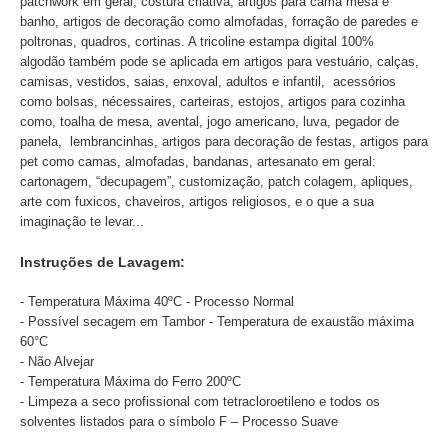
patchwork em geral, costura criativa, artigos para cama mesa e
banho, artigos de decoração como almofadas, forração de paredes e
poltronas, quadros, cortinas. A tricoline estampa digital 100%
algodão também pode se aplicada em artigos para vestuário, calças,
camisas, vestidos, saias, enxoval, adultos e infantil, acessórios
como bolsas, nécessaires, carteiras, estojos, artigos para cozinha
como, toalha de mesa, avental, jogo americano, luva, pegador de
panela, lembrancinhas, artigos para decoração de festas, artigos para
pet como camas, almofadas, bandanas, artesanato em geral:
cartonagem, “decupagem”, customização, patch colagem, apliques,
arte com fuxicos, chaveiros, artigos religiosos, e o que a sua
imaginação te levar...
Instruções de Lavagem:
- Temperatura Máxima 40ºC - Processo Normal
- Possível secagem em Tambor - Temperatura de exaustão máxima
60°C
- Não Alvejar
- Temperatura Máxima do Ferro 200ºC
- Limpeza a seco profissional com tetracloroetileno e todos os
solventes listados para o símbolo F – Processo Suave