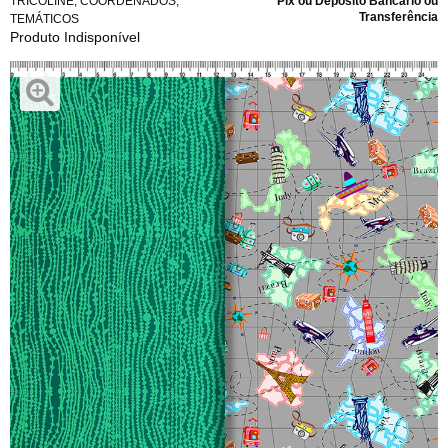
TRICOLINE
,
COORDENADOS
,
Pix ou Depósito Bancário ou
Transferência
TEMÁTICOS
Produto Indisponível