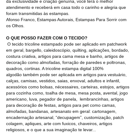
da exclusividade e criação genuína, você terá o melhor
atendimento e receberá em casa todo o carinho e alegria que
foram transmitidas às estampas.
Afonso Franco, Estampas Autorais, Estampas Para Sorrir com
os Olhos.
O QUE POSSO FAZER COM O TECIDO?
O tecido tricoline estampado pode ser aplicado em patchwork
em geral, bargello, caleidoscópio, quilting, aplicações, bordado,
costura criativa, artigos para cama mesa e banho, artigos de
decoração como almofadas, forração de paredes e poltronas,
quadros, cortinas. A tricoline estampa digital 100%
algodão também pode ser aplicada em artigos para vestuário,
calças, camisas, vestidos, saias, enxoval, adultos e infantil,
acessórios como bolsas, nécessaires, carteiras, estojos, artigos
para cozinha como, toalha de mesa, mesa posta, avental, jogo
americano, luva, pegador de panela, lembrancinhas, artigos
para decoração de festas, artigos para pet como camas,
almofadas, bandanas, artesanato em geral: cartonagem,
encadernação artesanal, “decupagem”, customização, patch
colagem, apliques, arte com fuxicos, chaveiros, artigos
religiosos, e o que a sua imaginação te levar...