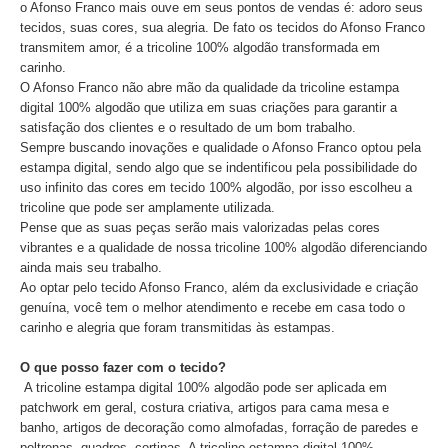
o Afonso Franco mais ouve em seus pontos de vendas é: adoro seus
tecidos, suas cores, sua alegria. De fato os tecidos do Afonso Franco
transmitem amor, é a tricoline 100% algodão transformada em
carinho.
O Afonso Franco não abre mão da qualidade da tricoline estampa
digital 100% algodão que utiliza em suas criações para garantir a
satisfação dos clientes e o resultado de um bom trabalho.
Sempre buscando inovações e qualidade o Afonso Franco optou pela
estampa digital, sendo algo que se indentificou pela possibilidade do
uso infinito das cores em tecido 100% algodão, por isso escolheu a
tricoline que pode ser amplamente utilizada.
Pense que as suas peças serão mais valorizadas pelas cores
vibrantes e a qualidade de nossa tricoline 100% algodão diferenciando
ainda mais seu trabalho.
Ao optar pelo tecido Afonso Franco, além da exclusividade e criação
genuína, você tem o melhor atendimento e recebe em casa todo o
carinho e alegria que foram transmitidas às estampas.
O que posso fazer com o tecido?
A tricoline estampa digital 100% algodão pode ser aplicada em
patchwork em geral, costura criativa, artigos para cama mesa e
banho, artigos de decoração como almofadas, forração de paredes e
poltronas, quadros, cortinas. A tricoline estampa digital 100%