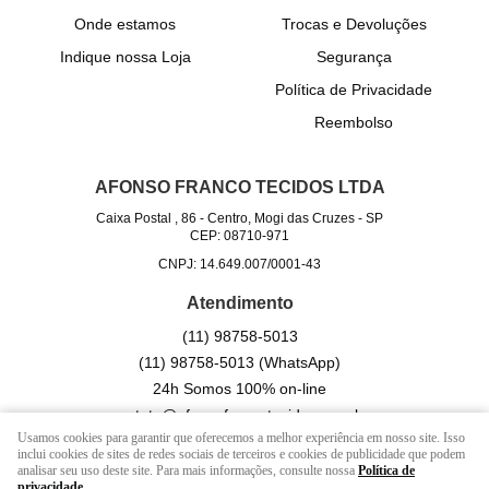
Onde estamos
Trocas e Devoluções
Indique nossa Loja
Segurança
Política de Privacidade
Reembolso
AFONSO FRANCO TECIDOS LTDA
Caixa Postal , 86
-
Centro, Mogi das Cruzes
-
SP
CEP: 08710-971
CNPJ: 14.649.007/0001-43
Atendimento
(11)
98758-5013
(11)
98758-5013
(WhatsApp)
24h Somos 100% on-line
contato@afonsofrancotecidos.com.br
Usamos cookies para garantir que oferecemos a melhor experiência em nosso site. Isso
inclui cookies de sites de redes sociais de terceiros e cookies de publicidade que podem
analisar seu uso deste site. Para mais informações, consulte nossa
Política de
LOJA VIRTUAL CRIADA POR
privacidade
.