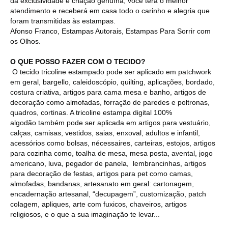
da exclusividade e criação genuína, você terá o melhor
atendimento e receberá em casa todo o carinho e alegria que
foram transmitidas às estampas.
Afonso Franco, Estampas Autorais, Estampas Para Sorrir com
os Olhos.
O QUE POSSO FAZER COM O TECIDO?
O tecido tricoline estampado pode ser aplicado em patchwork
em geral, bargello, caleidoscópio, quilting, aplicações, bordado,
costura criativa, artigos para cama mesa e banho, artigos de
decoração como almofadas, forração de paredes e poltronas,
quadros, cortinas. A tricoline estampa digital 100%
algodão também pode ser aplicada em artigos para vestuário,
calças, camisas, vestidos, saias, enxoval, adultos e infantil,
acessórios como bolsas, nécessaires, carteiras, estojos, artigos
para cozinha como, toalha de mesa, mesa posta, avental, jogo
americano, luva, pegador de panela, lembrancinhas, artigos
para decoração de festas, artigos para pet como camas,
almofadas, bandanas, artesanato em geral: cartonagem,
encadernação artesanal, “decupagem”, customização, patch
colagem, apliques, arte com fuxicos, chaveiros, artigos
religiosos, e o que a sua imaginação te levar...