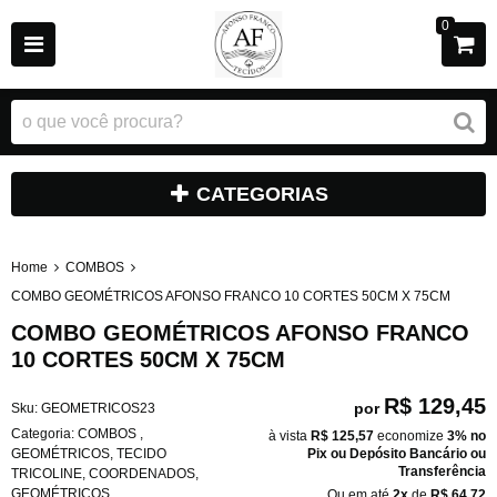
0
CATEGORIAS
Home
COMBOS
COMBO GEOMÉTRICOS AFONSO FRANCO 10 CORTES 50CM X 75CM
COMBO GEOMÉTRICOS AFONSO FRANCO
10 CORTES 50CM X 75CM
R$ 129,45
por
Sku:
GEOMETRICOS23
Categoria:
COMBOS
,
à vista
R$ 125,57
economize
3%
no
GEOMÉTRICOS
,
TECIDO
Pix ou Depósito Bancário ou
Transferência
TRICOLINE
,
COORDENADOS
,
GEOMÉTRICOS
Ou em até
2x
de
R$ 64,72