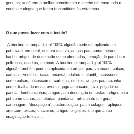
genuína, você tem o melhor atendimento e recebe em casa todo o
carinho e alegria que foram transmitidas às estampas.
O que posso fazer com o tecido?
A tricoline estampa digital 100% algodão pode ser aplicada em
patchwork em geral, costura criativa, artigos para cama mesa e
banho, artigos de decoração como almofadas, forração de paredes e
poltronas, quadros, cortinas. A tricoline estampa digital 100%
algodão também pode se aplicada em artigos para vestuário, calças,
camisas, vestidos, saias, enxoval, adultos e infantil, acessórios
como bolsas, nécessaires, carteiras, estojos, artigos para cozinha
como, toalha de mesa, avental, jogo americano, luva, pegador de
panela, lembrancinhas, artigos para decoração de festas, artigos para
pet como camas, almofadas, bandanas, artesanato em geral:
cartonagem, “decupagem”, customização, patch colagem, apliques,
arte com fuxicos, chaveiros, artigos religiosos, e o que a sua
imaginação te levar...