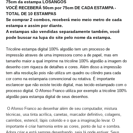
75cm da estampa LOSANGOS
VOCÊ RECEBERÁ 50cm por 75cm DE CADA ESTAMPA -
TOTAL DE 10 ESTAMPAS
Se comprar 2 combos, receberá meio meio metro de cada
estampa e assim por diante.
A estampas são vendidas separadamente também, você
pode buscar na lupa do site pelo nome da estampa.
Tricoline estampa digital 100% algodão tem um processo de
impressão atraves de uma impressora como a de papel, mas em
tamanho maior a qual imprime na tricoline 100% algodão a imagem do
desenho com riqueza de detalhes e cores. Além disso a impressão
tem alta resolução pois não utiliza um quadro ou cilindro para cada
cor como na estamparia convencional ou rotativa. É importante
esclarecer que não existe tecido digital, mas tecido estampado com o
processo digital. O Afonso Franco utiliza por exemplo a tricoline 100%
algodão para estampa digital de seus desenhos.
O Afonso Franco ao desenhar além de seu computador, mistura
técnicas, usa tinta acrílica, canetas, marcador definitivo, colagens,
carimbos, estencil, lápis colorido e o que a imaginação levar. O
importante é criar harmonia entre as cores, ponto de luz e sombra.
Adora criar e está sempre desenhando, seja lá onde estiver. Seus