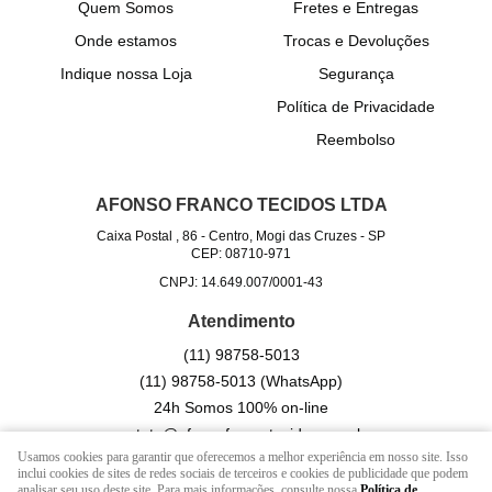
Quem Somos
Fretes e Entregas
Onde estamos
Trocas e Devoluções
Indique nossa Loja
Segurança
Política de Privacidade
Reembolso
AFONSO FRANCO TECIDOS LTDA
Caixa Postal , 86
-
Centro, Mogi das Cruzes
-
SP
CEP: 08710-971
CNPJ: 14.649.007/0001-43
Atendimento
(11)
98758-5013
(11)
98758-5013
(WhatsApp)
24h Somos 100% on-line
contato@afonsofrancotecidos.com.br
Usamos cookies para garantir que oferecemos a melhor experiência em nosso site. Isso
inclui cookies de sites de redes sociais de terceiros e cookies de publicidade que podem
analisar seu uso deste site. Para mais informações, consulte nossa
Política de