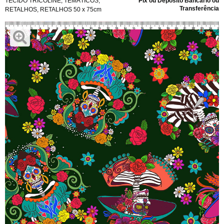
TECIDO TRICOLINE
,
TEMÁTICOS
,
Pix ou Depósito Bancário ou
Transferência
RETALHOS
,
RETALHOS 50 x 75cm