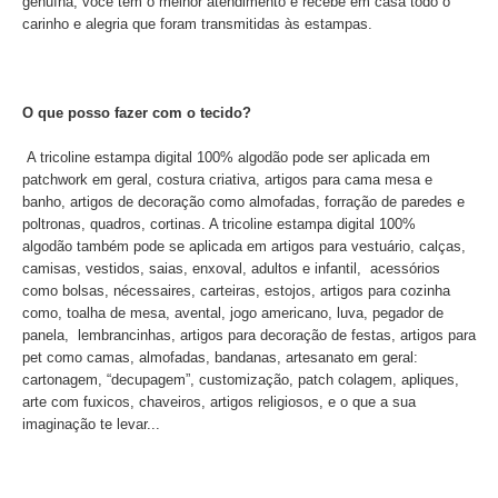
genuína, você tem o melhor atendimento e recebe em casa todo o
carinho e alegria que foram transmitidas às estampas.
O que posso fazer com o tecido?
A tricoline estampa digital 100% algodão pode ser aplicada em
patchwork em geral, costura criativa, artigos para cama mesa e
banho, artigos de decoração como almofadas, forração de paredes e
poltronas, quadros, cortinas. A tricoline estampa digital 100%
algodão também pode se aplicada em artigos para vestuário, calças,
camisas, vestidos, saias, enxoval, adultos e infantil, acessórios
como bolsas, nécessaires, carteiras, estojos, artigos para cozinha
como, toalha de mesa, avental, jogo americano, luva, pegador de
panela, lembrancinhas, artigos para decoração de festas, artigos para
pet como camas, almofadas, bandanas, artesanato em geral:
cartonagem, “decupagem”, customização, patch colagem, apliques,
arte com fuxicos, chaveiros, artigos religiosos, e o que a sua
imaginação te levar...