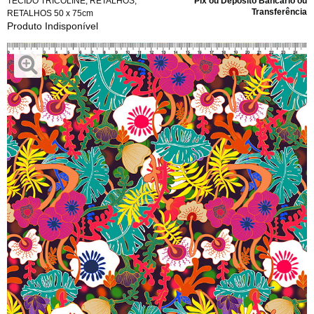
TECIDO TRICOLINE
,
RETALHOS
,
Pix ou Depósito Bancário ou
Transferência
RETALHOS 50 x 75cm
Produto Indisponível