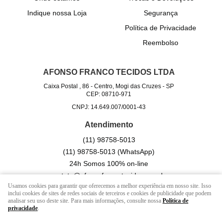
Indique nossa Loja
Segurança
Política de Privacidade
Reembolso
AFONSO FRANCO TECIDOS LTDA
Caixa Postal , 86
-
Centro, Mogi das Cruzes
-
SP
CEP: 08710-971
CNPJ: 14.649.007/0001-43
Atendimento
(11)
98758-5013
(11)
98758-5013
(WhatsApp)
24h Somos 100% on-line
contato@afonsofrancotecidos.com.br
Usamos cookies para garantir que oferecemos a melhor experiência em nosso site. Isso
inclui cookies de sites de redes sociais de terceiros e cookies de publicidade que podem
analisar seu uso deste site. Para mais informações, consulte nossa
Política de
LOJA VIRTUAL CRIADA POR
privacidade
.