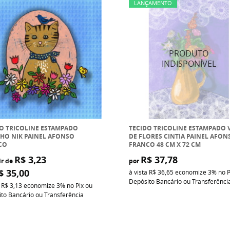
LANÇAMENTO
O TRICOLINE ESTAMPADO
TECIDO TRICOLINE ESTAMPADO 
HO NIK PAINEL AFONSO
DE FLORES CINTIA PAINEL AFON
CO
FRANCO 48 CM X 72 CM
R$ 3,23
R$ 37,78
ir de
por
$ 35,00
à vista
R$ 36,65
economize
3%
no P
Depósito Bancário ou Transferênci
a
R$ 3,13
economize
3%
no Pix ou
to Bancário ou Transferência