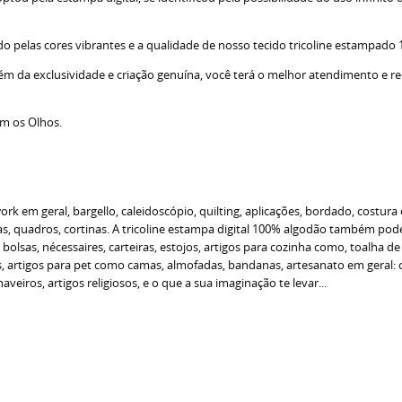
do pelas cores vibrantes e a qualidade de nosso tecido tricoline estampado
lém da exclusividade e criação genuína, você terá o melhor atendimento e r
om os Olhos.
 em geral, bargello, caleidoscópio, quilting, aplicações, bordado, costura 
 quadros, cortinas. A tricoline estampa digital 100% algodão também pode s
o bolsas, nécessaires, carteiras, estojos, artigos para cozinha como, toalha 
as, artigos para pet como camas, almofadas, bandanas, artesanato em geral
veiros, artigos religiosos, e o que a sua imaginação te levar...