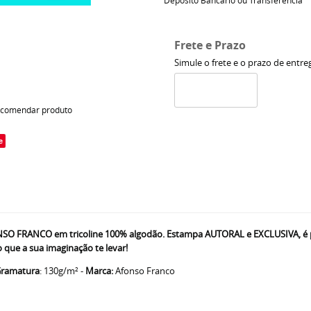
Depósito Bancário ou Transferência
Frete e Prazo
Simule o frete e o prazo de entre
comendar produto
e
 FRANCO em tricoline 100% algodão. Estampa AUTORAL e EXCLUSIVA, é perf
 que a sua imaginação te levar!
ramatura
: 130g/m² -
Marca:
Afonso Franco