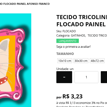
NHO FLOCADO PAINEL AFONSO FRANCO
TECIDO TRICOLI
FLOCADO PAINEL
Sku:
FLOCADO
Categoria:
GATINHOS
TECIDO TRICO
LANÇAMENTO
Seja o primeira a avaliar!
TAMANHO
10x10 cm
30x30 cm
48x72 cm
Unidade: un
R$ 3,23
por
à vista
R$ 3,13
economize
3%
no Pix o