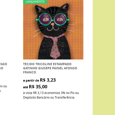
LANÇAMENTO
VASO
TECIDO TRICOLINE ESTAMPADO
SO
GATINHO GIUSEPE PAINEL AFONSO
FRANCO
R$ 3,23
a partir de
R$ 35,00
ix ou
até
a
à vista
R$ 3,13
economize
3%
no Pix ou
Depósito Bancário ou Transferência