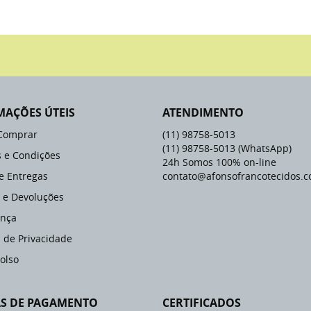
MAÇÕES ÚTEIS
ATENDIMENTO
Comprar
(11)
98758-5013
(11)
98758-5013
(WhatsApp)
 e Condições
24h Somos 100% on-line
 e Entregas
contato@afonsofrancotecidos.c
 e Devoluções
nça
a de Privacidade
olso
S DE PAGAMENTO
CERTIFICADOS