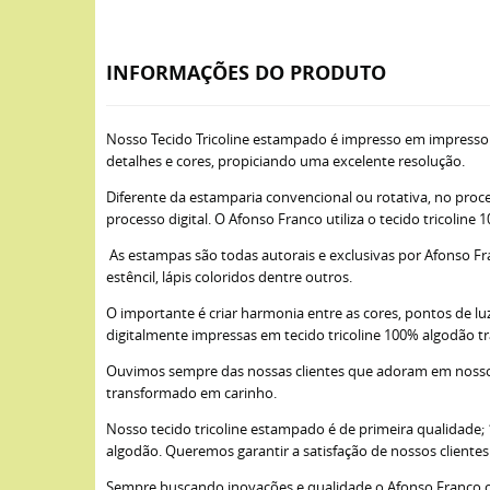
INFORMAÇÕES DO PRODUTO
Nosso Tecido Tricoline estampado é impresso em impresso
detalhes e cores, propiciando uma excelente resolução.
Diferente da estamparia convencional ou rotativa, no proce
processo digital. O Afonso Franco utiliza o tecido tricoli
As estampas são todas autorais e exclusivas por Afonso Fra
estêncil, lápis coloridos dentre outros.
O importante é criar harmonia entre as cores, pontos de lu
digitalmente impressas em tecido tricoline 100% algodão t
Ouvimos sempre das nossas clientes que adoram em nossos 
transformado em carinho.
Nosso tecido tricoline estampado é de primeira qualidade
algodão. Queremos garantir a satisfação de nossos cliente
Sempre buscando inovações e qualidade o Afonso Franco opto