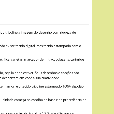
ido tricoline a imagem do desenho com riqueza de
 não existe tecido digital, mas tecido estampado com o
ílica, canetas, marcador definitivo, colagens, carimbos,
, seja lá onde estiver. Seus desenhos e criações são
ue despertam em você a sua criatividade
item amor, é o tecido tricoline estampado 100% algodão
qualidade começa na escolha da base e na procedência do
as cores e o tecido tricoline 100% algodão por ser