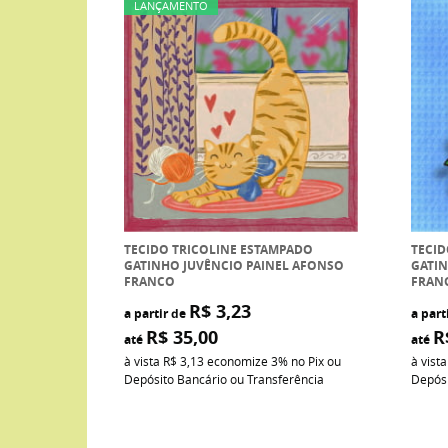
LANÇAMENTO
TECIDO TRICOLINE ESTAMPADO
TECID
GATINHO JUVÊNCIO PAINEL AFONSO
GATIN
FRANCO
FRAN
R$ 3,23
a partir de
a part
R$ 35,00
R
até
até
à vista
R$ 3,13
economize
3%
no Pix ou
à vist
Depósito Bancário ou Transferência
Depósi