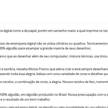
ra digital como a de papel, porém em tamanho maior a qual imprime no tec
sso de estamparia digital não se utiliza cilindros ou quadros. Tecnicamente
ne 100% algodão para estampar a grande maioria de seus desenhos.
nco que ao desenhar além de seu computador, mistura técnicas, usa tinta acr
z e sombra, ressalta Afonso Franco que adora criar e está sempre desenhando
razendo toda essa alegria, beleza com uma variedade de cores e detalhes q
tecidos, a combinação de cores, a alegria. Nossos tecidos de fato, transm
; 100% algodão, em algodão produzido no Brasil. Nossa preocupação com a 
s e o resultado de um bom trabalho.
u pela estampa digital, se identificou pela possibilidade do uso infinito d