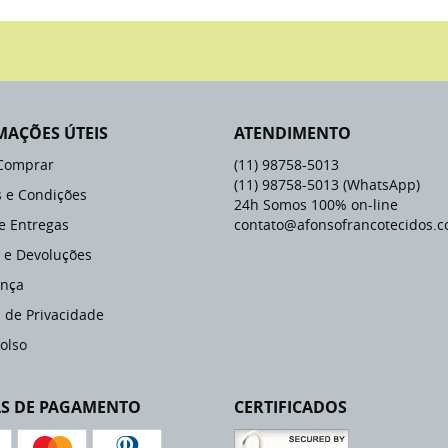
MAÇÕES ÚTEIS
ATENDIMENTO
Comprar
(11)
98758-5013
(11)
98758-5013
(WhatsApp)
 e Condições
24h Somos 100% on-line
 e Entregas
contato@afonsofrancotecidos.c
 e Devoluções
nça
a de Privacidade
olso
S DE PAGAMENTO
CERTIFICADOS