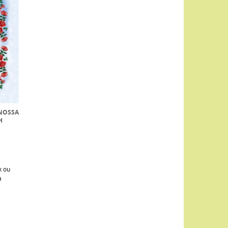
NOSSA
H
x ou
a