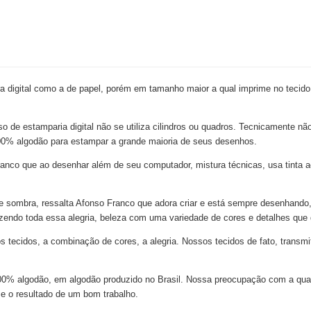
 digital como a de papel, porém em tamanho maior a qual imprime no tecido
so de estamparia digital não se utiliza cilindros ou quadros. Tecnicamente nã
e 100% algodão para estampar a grande maioria de seus desenhos.
nco que ao desenhar além de seu computador, mistura técnicas, usa tinta acr
z e sombra, ressalta Afonso Franco que adora criar e está sempre desenhando,
azendo toda essa alegria, beleza com uma variedade de cores e detalhes que
ecidos, a combinação de cores, a alegria. Nossos tecidos de fato, transmi
 100% algodão, em algodão produzido no Brasil. Nossa preocupação com a qu
 e o resultado de um bom trabalho.