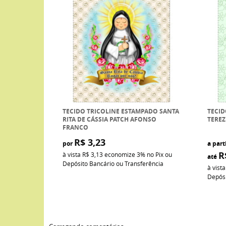
TECIDO TRICOLINE ESTAMPADO SANTA
TECID
RITA DE CÁSSIA PATCH AFONSO
TERE
FRANCO
R$ 3,23
por
a part
R
à vista
R$ 3,13
economize
3%
no Pix ou
até
Depósito Bancário ou Transferência
à vist
Depósi