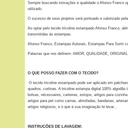
Sempre buscando inovações e qualidade o Afonso Franco optou
utilizado.
O sucesso de seus projetos será pontuado e valorizado pela
Ao optar pelo tecido tricoline estampado Afonso Franco, alé
transmitidas às estampas.
Afonso Franco, Estampas Autorais, Estampas Para Sorrir c
Palavras que nos definem: AMOR, QUALIDADE, ORIGI
O QUE POSSO FAZER COM O TECIDO?
O tecido tricoline estampado pode ser aplicado
em patchwor
quadros, cortinas. A tricoline estampa digital 100% algodão
bolsas, nécessaires, carteiras, estojos, artigos para cozin
artigos para pet como camas, almofadas, bandanas, artesan
artigos religiosos, e o que a sua imaginação te levar...
INSTRUÇÕES DE LAVAGEM: