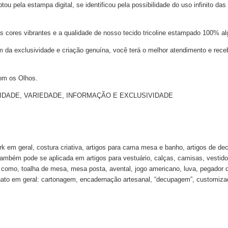
 pela estampa digital, se identificou pela possibilidade do uso infinito das
s cores vibrantes e a qualidade de nosso tecido tricoline estampado 100% al
m da exclusividade e criação genuína, você terá o melhor atendimento e rece
om os Olhos.
NALIDADE, VARIEDADE, INFORMAÇÃO E EXCLUSIVIDADE
k em geral, costura criativa, artigos para cama mesa e banho, artigos de de
 também pode se aplicada em artigos para vestuário, calças, camisas, vestido
ha como, toalha de mesa, mesa posta, avental, jogo americano, luva, pegador 
ato em geral: cartonagem, encadernação artesanal, “decupagem”, customizaçã