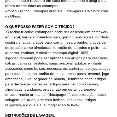
atendimento e receberá em casa todo o carinho e alegria que
foram transmitidas às estampas.
Afonso Franco, Estampas Autorais, Estampas Para Sorrir com
os Olhos.
O QUE POSSO FAZER COM O TECIDO?
O tecido tricoline estampado pode ser aplicado em patchwork
em geral, bargello, caleidoscópio, quilting, aplicações, bordado,
costura criativa, artigos para cama mesa e banho, artigos de
decoração como almofadas, forração de paredes e poltronas,
quadros, cortinas. A tricoline estampa digital 100%
algodão também pode ser aplicada em artigos para vestuário,
calças, camisas, vestidos, saias, enxoval, adultos e infantil,
acessórios como bolsas, nécessaires, carteiras, estojos, artigos
para cozinha como, toalha de mesa, mesa posta, avental, jogo
americano, luva, pegador de panela, lembrancinhas, artigos
para decoração de festas, artigos para pet como camas,
almofadas, bandanas, artesanato em geral: cartonagem,
encadernação artesanal, “decupagem”, customização, patch
colagem, apliques, arte com fuxicos, chaveiros, artigos
religiosos, e o que a sua imaginação te levar...
INSTRUÇÕES DE LAVAGEM: